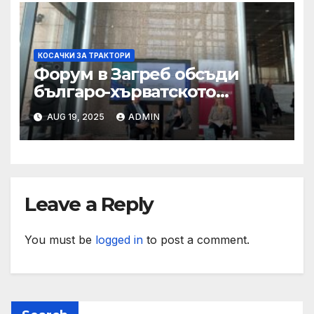
КОСАЧКИ ЗА ТРАКТОРИ
Форум в Загреб обсъди
българо-хърватското
сътрудничество
AUG 19, 2025
ADMIN
Leave a Reply
You must be
logged in
to post a comment.