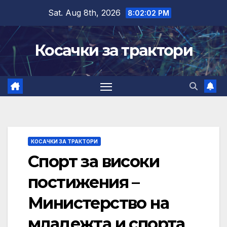
Skip
Sat. Aug 8th, 2026
8:02:03 PM
to
content
Косачки за трактори
КОСАЧКИ ЗА ТРАКТОРИ
Спорт за високи
постижения –
Министерство на
младежта и спорта