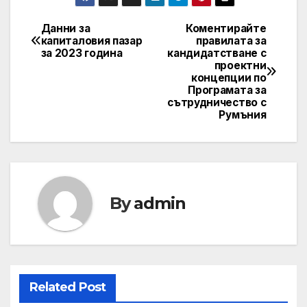
Данни за
Коментирайте
Post
капиталовия пазар
правилата за
за 2023 година
кандидатстване с
navigation
проектни
концепции по
Програмата за
сътрудничество с
Румъния
By
admin
Related Post