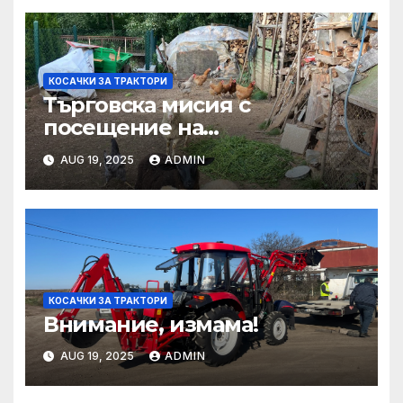
КОСАЧКИ ЗА ТРАКТОРИ
Търговска мисия с
посещение на
Mеждународния търговски
AUG 19, 2025
ADMIN
панаир CosmeticBusiness
2025
КОСАЧКИ ЗА ТРАКТОРИ
Внимание, измама!
AUG 19, 2025
ADMIN