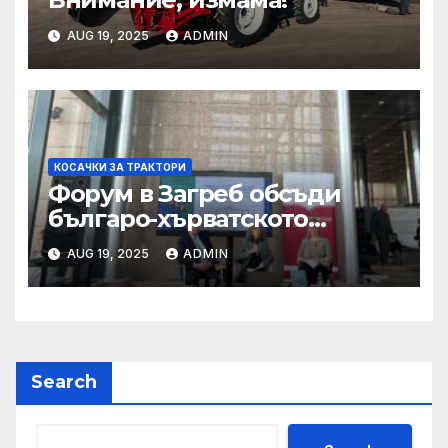
AUG 19, 2025
ADMIN
КОСАЧКИ ЗА ТРАКТОРИ
Форум в Загреб обсъди
българо-хърватското
сътрудничество
AUG 19, 2025
ADMIN
Search