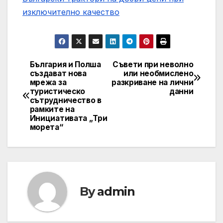
изключително качество
България и Полша
Съвети при неволно
Post
създават нова
или необмислено
мрежа за
разкриване на лични
navigation
туристическо
данни
сътрудничество в
рамките на
Инициативата „Три
морета“
By
admin