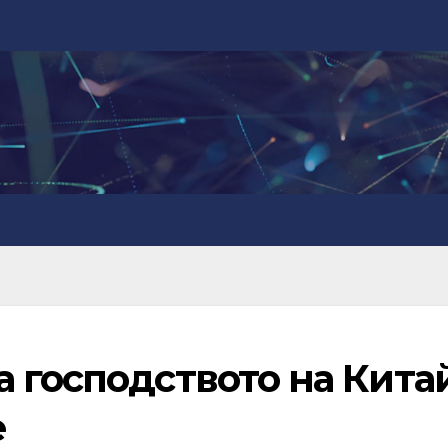
 господството на Кита
е