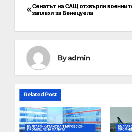
Сенатът на САЩ отхвърли военнит
Post
заплахи за Венецуела
navigation
By
admin
Related Post
БЪЛГАРО-КИТАЙСКА ТЪРГОВСКО-
БЪЛГАР
ПРОМИШЛЕНА ПАЛАТА
ПРОМИШ