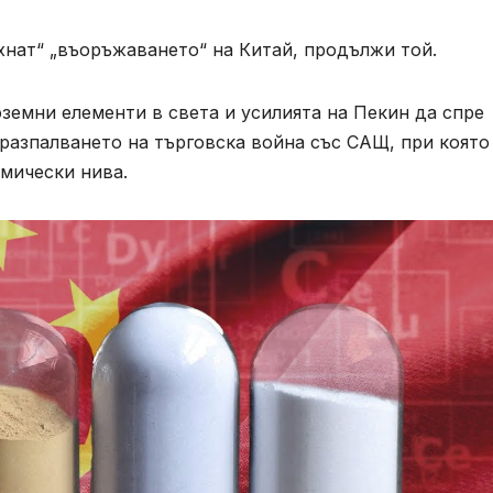
нат“ „въоръжаването“ на Китай, продължи той.
земни елементи в света и усилията на Пекин да спре
разпалването на търговска война със САЩ, при която
мически нива.