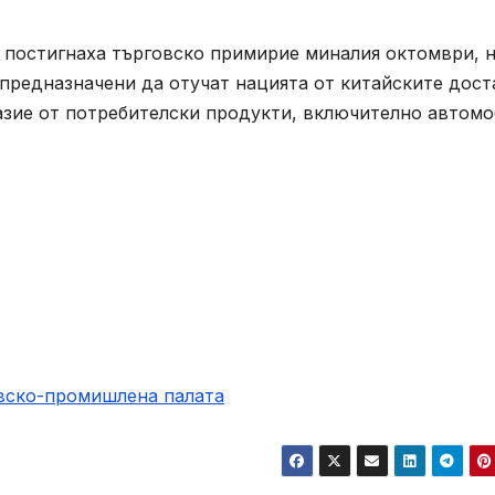
 постигнаха търговско примирие миналия октомври, 
предназначени да отучат нацията от китайските дост
разие от потребителски продукти, включително автом
овско-промишлена палaта