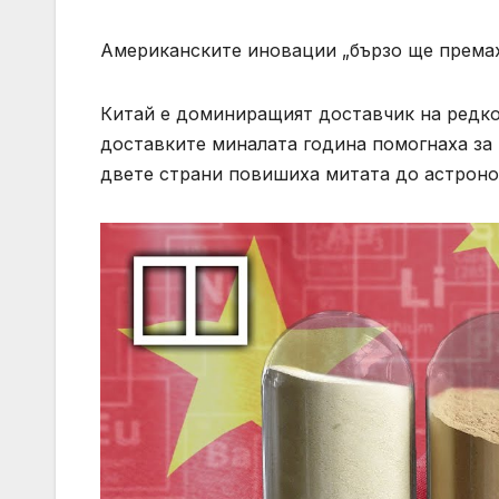
Американските иновации „бързо ще премах
Китай е доминиращият доставчик на редко
доставките миналата година помогнаха за 
двете страни повишиха митата до астроно