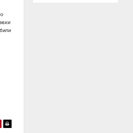
но
авки
обили