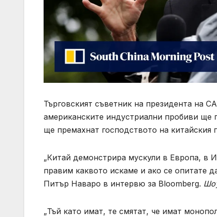
Търговският съветник на президента на С
американските индустриални пробиви ще 
ще премахнат господството на китайския 
„Китай демонстрира мускули в Европа, в И
правим каквото искаме и ако се опитате д
Питър Наваро в интервю за Bloomberg.
Шо
„Тъй като имат, те смятат, че имат монопол