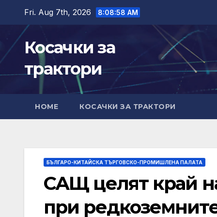
Skip
Fri. Aug 7th, 2026
8:08:59 AM
to
content
Косачки за
трактори
HOME
КОСАЧКИ ЗА ТРАКТОРИ
БЪЛГАРО-КИТАЙСКА ТЪРГОВСКО-ПРОМИШЛЕНА ПАЛАТА
САЩ целят край на
при редкоземнит