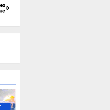
рез
не
-