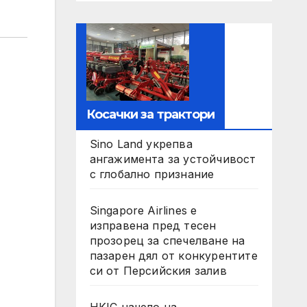
Косачки за трактори
Sino Land укрепва
ангажимента за устойчивост
с глобално признание
Singapore Airlines е
изправена пред тесен
прозорец за спечелване на
пазарен дял от конкурентите
си от Персийския залив
HKIC начело на