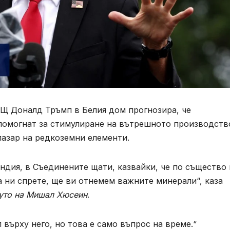
АЩ Доналд Тръмп в Белия дом прогнозира, че
помогнат за стимулиране на вътрешното производств
пазар на редкоземни елементи.
ндия, в Съединените щати, казвайки, че по същество
а ни спрете, ще ви отнемем важните минерали“, каза
уто на Мишал Хюсеин
.
 върху него, но това е само въпрос на време.“