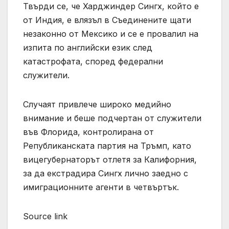
Твърди се, че Харджиндер Сингх, който е
от Индия, е влязъл в Съединените щати
незаконно от Мексико и се е провалил на
изпита по английски език след
катастрофата, според федерални
служители.
Случаят привлече широко медийно
внимание и беше подчертан от служители
във Флорида, контролирана от
Републиканската партия на Тръмп, като
вицегубернаторът отлетя за Калифорния,
за да екстрадира Сингх лично заедно с
имиграционните агенти в четвъртък.
Source link