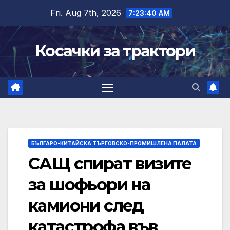
Skip
Fri. Aug 7th, 2026
7:23:41 AM
to
content
Косачки за трактори
БЪЛГАРО-КИТАЙСКА ТЪРГОВСКО-ПРОМИШЛЕНА ПАЛАТА
САЩ спират визите
за шофьори на
камиони след
катастрофа във