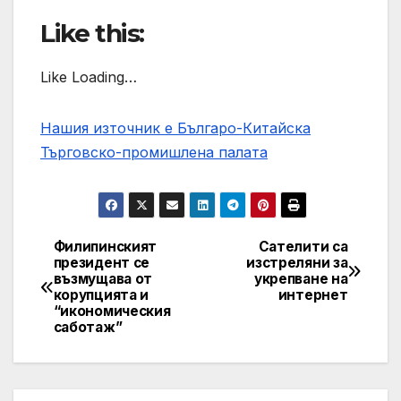
Like this:
Like Loading…
Нашия източник е Българо-Китайска
Търговско-промишлена палaта
Филипинският
Сателити са
Post
президент се
изстреляни за
възмущава от
укрепване на
navigation
корупцията и
интернет
“икономическия
саботаж”