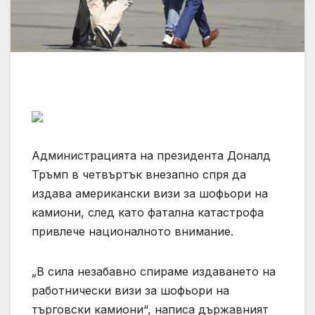
Администрацията на президента Доналд
Тръмп в четвъртък внезапно спря да
издава американски визи за шофьори на
камиони, след като фатална катастрофа
привлече националното внимание.
„В сила незабавно спираме издаването на
работнически визи за шофьори на
търговски камиони“, написа държавният