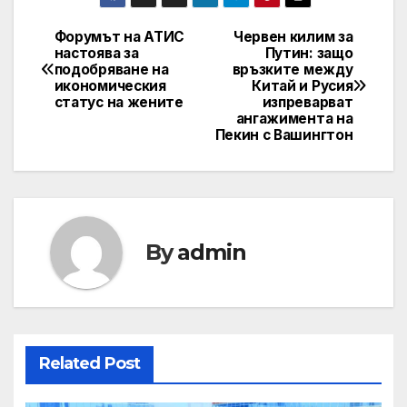
Форумът на АТИС
Червен килим за
Post
настоява за
Путин: защо
подобряване на
връзките между
navigation
икономическия
Китай и Русия
статус на жените
изпреварват
ангажимента на
Пекин с Вашингтон
By
admin
Related Post