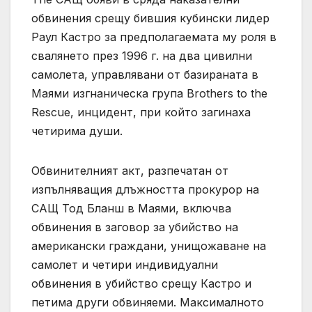
обвинения срещу бившия кубински лидер
Раул Кастро за предполагаемата му роля в
свалянето през 1996 г. на два цивилни
самолета, управлявани от базираната в
Маями изгнаническа група Brothers to the
Rescue, инцидент, при който загинаха
четирима души.
Обвинителният акт, разпечатан от
изпълняващия длъжността прокурор на
САЩ Тод Бланш в Маями, включва
обвинения в заговор за убийство на
американски граждани, унищожаване на
самолет и четири индивидуални
обвинения в убийство срещу Кастро и
петима други обвиняеми. Максималното