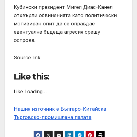
Кубински президент Мигел Диас-Канел
отхвърли обвиненията като политически
мотивиран опит да се оправдае
евентуална бъдеща агресия срещу
острова.
Source link
Like this:
Like Loading…
Нашия източник е Българо-Китайска
Търговско-промишлена палaта