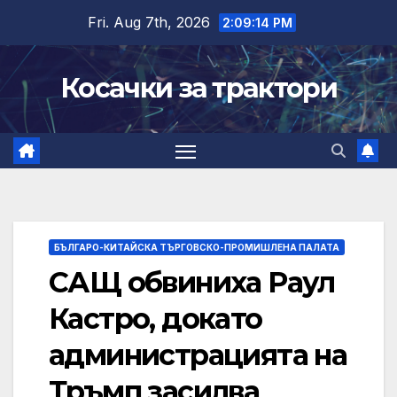
Skip
Fri. Aug 7th, 2026
2:09:15 PM
to
content
Косачки за трактори
БЪЛГАРО-КИТАЙСКА ТЪРГОВСКО-ПРОМИШЛЕНА ПАЛАТА
САЩ обвиниха Раул
Кастро, докато
администрацията на
Тръмп засилва