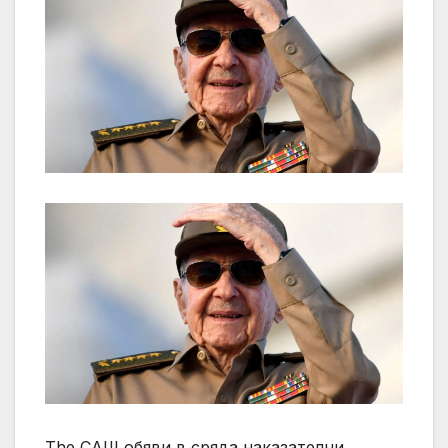
The САЩ обяви в сряда наказателни