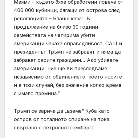
Маями – където бяха обработени повече от
400 000 кубинци, бягащи от острова след
революцията – Бланш каза: „В
продължение на близо 30 години
семействата на четирима убити
американци чакаха справедливост. САЩ и
президентът Тръмп не забравят и няма да
забравят своите граждани… Ако убивате
американци, ние ще ви преследваме
независимо от обвинението, което носите
и в този случай, без значение колко време
е имало премина.”
Тръмп се зарича да „вземе“ Куба като
остров от тоталното спиране на тока,
свързано с петролното ембарго