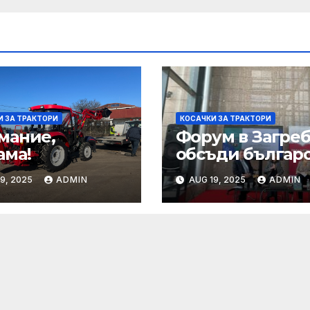
И ЗА ТРАКТОРИ
КОСАЧКИ ЗА ТРАКТОРИ
мание,
Форум в Загре
ама!
обсъди българо
хърватското
9, 2025
ADMIN
AUG 19, 2025
ADMIN
сътрудничеств