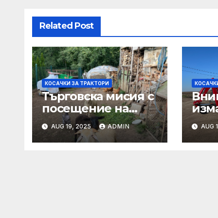
Related Post
КОСАЧКИ ЗА ТРАКТОРИ
КОСАЧК
Търговска мисия с
Вни
посещение на
изм
Mеждународния
AUG 19, 2025
ADMIN
AUG 1
търговски панаир
CosmeticBusiness
2025