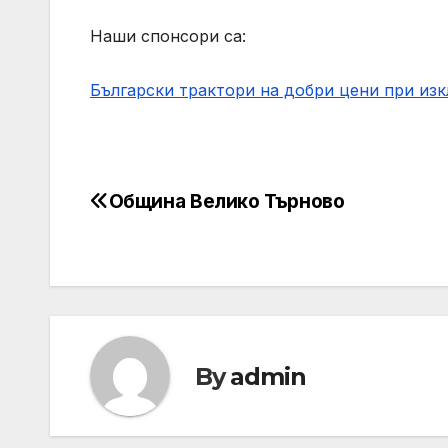
Наши спонсори са:
Български трактори на добри цени при из
Община Велико Търново
Post
navigation
By
admin