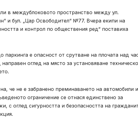
ли в междублоковото пространство между ул.
ин“ и бул. „Цар Освободител“ №77. Вчера екипи на
рността и контрол по обществения ред“ поставиха
о паркинга е опасност от срутване на плочата над ча
 направен оглед на място за установяване техническ
ето.
а, че не е забранено преминаването на автомобили 
ъведеното ограничение се отнася единствено за
жи, с оглед сигурността и безопасността на граждани
екция.