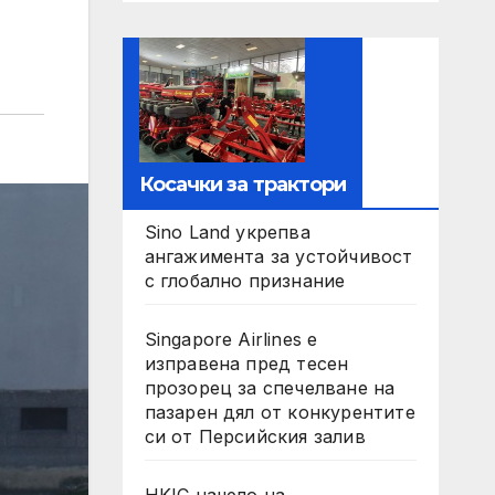
Косачки за трактори
Sino Land укрепва
ангажимента за устойчивост
с глобално признание
Singapore Airlines е
изправена пред тесен
прозорец за спечелване на
пазарен дял от конкурентите
си от Персийския залив
HKIC начело на