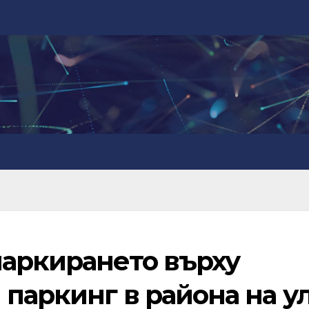
паркирането върху
паркинг в района на ул