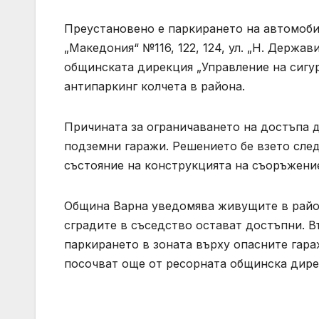
Преустановено е паркирането на автомоби
„Македония“ №116, 122, 124, ул. „Н. Держав
общинската дирекция „Управление на сигу
антипаркинг колчета в района.
Причината за ограничаването на достъпа д
подземни гаражи. Решението бе взето след
състояние на конструкцията на съоръжени
Община Варна уведомява живущите в район
сградите в съседство остават достъпни. В
паркирането в зоната върху опасните гара
посочват още от ресорната общинска дир