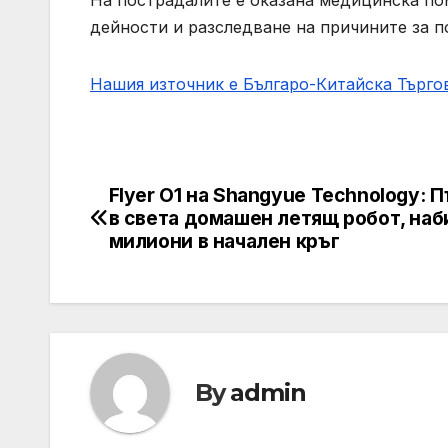
дейности и разследване на причините за п
Нашия източник е Българо-Китайска Търг
Flyer O1 на Shangyue Technology: 
Post
в света домашен летящ робот, наб
navigation
милиони в начален кръг
By
admin