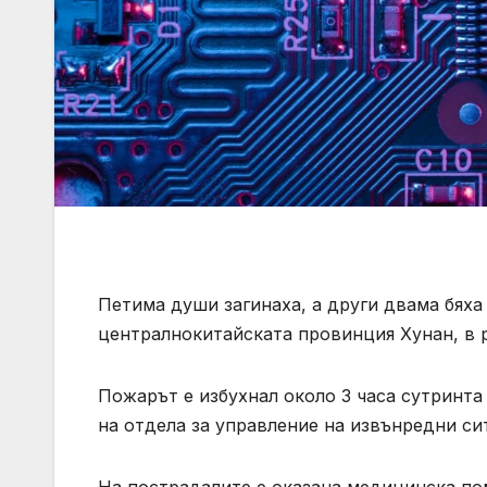
Петима души загинаха, а други двама бяха
централнокитайската провинция Хунан, в р
Пожарът е избухнал около 3 часа сутринта 
на отдела за управление на извънредни си
На пострадалите е оказана медицинска пом