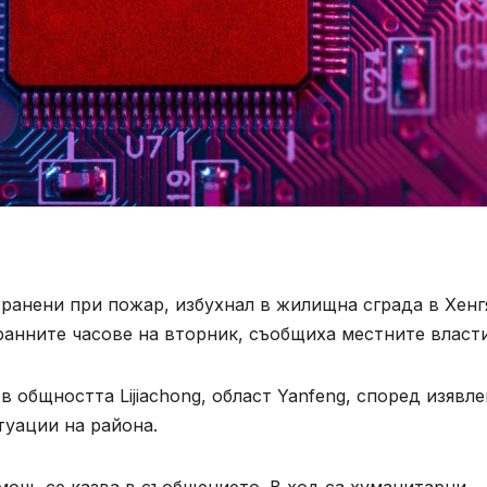
 ранени при пожар, избухнал в жилищна сграда в Хенг
анните часове на вторник, съобщиха местните власти
в общността Lijiachong, област Yanfeng, според изявл
туации на района.
ощ, се казва в съобщението. В ход са хуманитарни