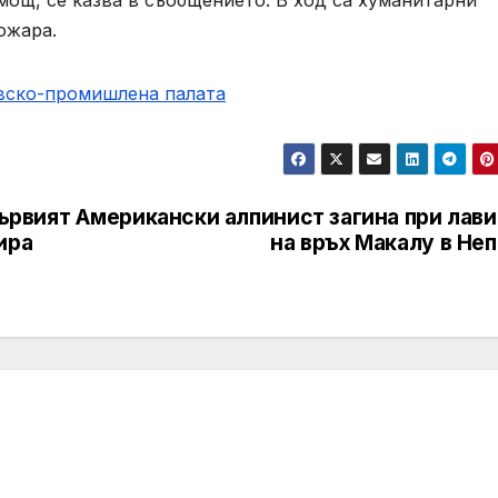
ожара.
овско-промишлена палaта
Първият
Американски алпинист загина при лави
ира
на връх Макалу в Не