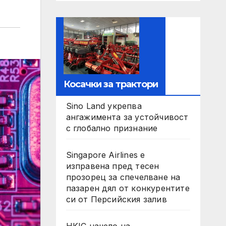
Косачки за трактори
Sino Land укрепва
ангажимента за устойчивост
с глобално признание
Singapore Airlines е
изправена пред тесен
прозорец за спечелване на
пазарен дял от конкурентите
си от Персийския залив
HKIC начело на