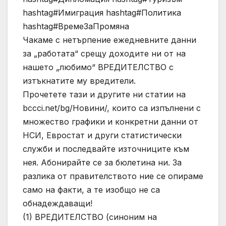
hashtag#Имиграция hashtag#Политика
hashtag#ВремеЗаПромяна
Чакаме с нетърпение ежедневните данни
за „работата“ срещу доходите ни от на
нашето „любимо“ ВРЕДИТЕЛСТВО с
изтъкнатите му вредители.
Прочетете тази и другите ни статии на
bccci.net/bg/Новини/, които са изпълнени с
множество графики и конкретни данни от
НСИ, Евростат и други статистически
служби и последвайте източниците към
нея. Абонирайте се за бюлетина ни. За
разлика от правителството ние се опираме
само на факти, а те изобщо не са
обнадеждаващи!
(1) ВРЕДИТЕЛСТВО (синоним на