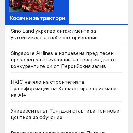
Косачки за трактори
Sino Land укрепва ангажимента за
устойчивост с глобално признание
Singapore Airlines е изправена пред тесен
прозорец за спечелване на пазарен дял от
конкурентите си от Персийския залив
HKIC начело на строителната
трансформация на Хонконг чрез приемане
на AI+
Университетът Тонгджи стартира три нови
центъра за обучение
Разгледайте наследството на Пътя на