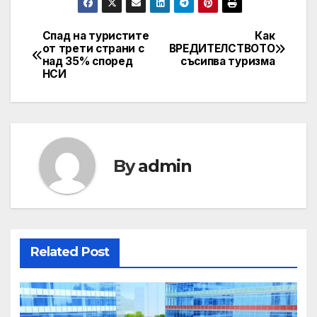
Спад на туристите
Как
Post
от трети страни с
ВРЕДИТЕЛСТВОТО
над 35% според
съсипва туризма
navigation
НСИ
By
admin
Related Post