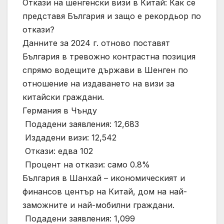
Откази на шенгенски визи в Китай: Как се
представя България и защо е рекордьор по
откази?
Данните за 2024 г. отново поставят
България в тревожно контрастна позиция
спрямо водещите държави в Шенген по
отношение на издаването на визи за
китайски граждани.
Германия в Чънду
️ Подадени заявления: 12,683
️ Издадени визи: 12,542
️ Откази: едва 102
️ Процент на откази: само 0.8%
България в Шанхай – икономическият и
финансов център на Китай, дом на най-
заможните и най-мобилни граждани.
️ Подадени заявления: 1,099