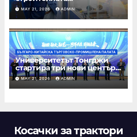
трансформация на Хонконг
MAY 21, 2026
ADMIN
чрез приемане на AI+
БЪЛГАРО-КИТАЙСКА ТЪРГОВСКО-ПРОМИШЛЕНА ПАЛАТА
Университетът Тонгджи
стартира три нови центъра
за обучение
MAY 21, 2026
ADMIN
Косачки за трактори