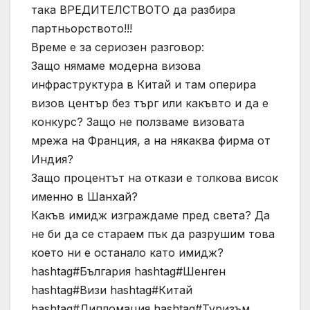
така ВРЕДИТЕЛСТВОТО да разбира
партньорството!!!
Време е за сериозен разговор:
Защо нямаме модерна визова
инфраструктура в Китай и там оперира
визов център без търг или какъвто и да е
конкурс? Защо не ползваме визовата
мрежа на Франция, а на някаква фирма от
Индия?
Защо процентът на откази е толкова висок
именно в Шанхай?
Какъв имидж изграждаме пред света? Да
не би да се стараем пък да разрушим това
което ни е останало като имидж?
hashtag#България hashtag#Шенген
hashtag#Визи hashtag#Китай
hashtag#Дипломация hashtag#Туризъм