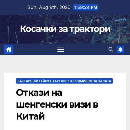
Skip
Sun. Aug 9th, 2026
1:59:35 PM
to
content
Косачки за трактори
БЪЛГАРО-КИТАЙСКА ТЪРГОВСКО-ПРОМИШЛЕНА ПАЛАТА
Откази на
шенгенски визи в
Китай