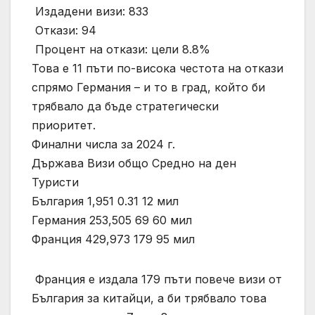
️ Издадени визи: 833
️ Откази: 94
️ Процент на откази: цели 8.8%
Това е 11 пъти по-висока честота на откази
спрямо Германия – и то в град, който би
трябвало да бъде стратегически
приоритет.
Финални числа за 2024 г.
Държава Визи общо Средно на ден
Туристи
България 1,951 0.31 12 мил
Германия 253,505 69 60 мил
Франция 429,973 179 95 мил
️ Франция е издала 179 пъти повече визи от
България за китайци, а би трябвало това