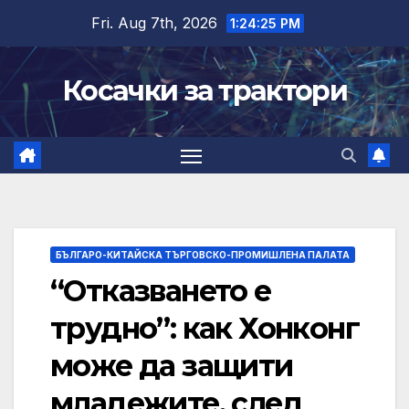
Skip
Fri. Aug 7th, 2026
1:24:26 PM
to
content
Косачки за трактори
БЪЛГАРО-КИТАЙСКА ТЪРГОВСКО-ПРОМИШЛЕНА ПАЛАТА
“Отказването е
трудно”: как Хонконг
може да защити
младежите, след