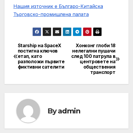
Нашия източник е Българо-Китайска
Търговско-промишлена палaта
Starship на SpaceX
Хонконг глоби 18
Post
постигна ключов
нелегални пушачи
етап, като
след 100 патрула в
navigation
разположи първите
центровете на
фиктивни сателити
обществения
транспорт
By
admin