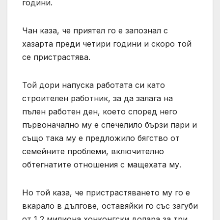
години.
Чан каза, че приятел го е запознал с
хазарта преди четири години и скоро той
се пристрастява.
Той дори напуска работата си като
строителен работник, за да залага на
пълен работен ден, което според него
първоначално му е спечелило бързи пари и
също така му е предложило бягство от
семейните проблеми, включително
обтегнатите отношения с мащехата му.
Но той каза, че пристрастяването му го е
вкарало в дългове, оставяйки го със загуби
от 1,2 милиона хонконгски долара за три