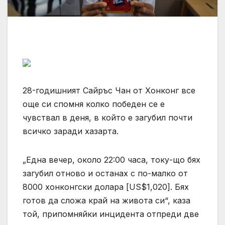
28-годишният Сайръс Чан от Хонконг все
още си спомня колко победен се е
чувствал в деня, в който е загубил почти
всичко заради хазарта.
„Една вечер, около 22:00 часа, току-що бях
загубил отново и останах с по-малко от
8000 хонконгски долара [US$1,020]. Бях
готов да сложа край на живота си“, каза
той, припомняйки инцидента отпреди две