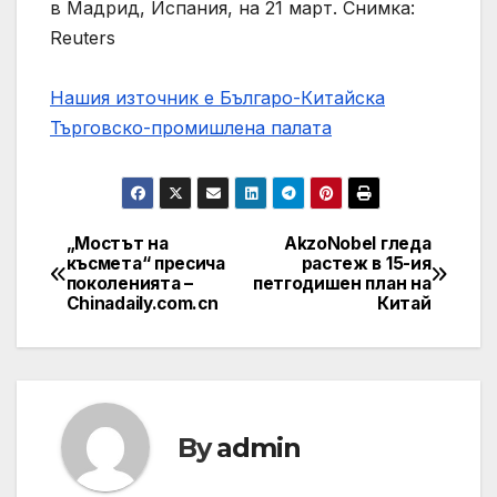
в Мадрид, Испания, на 21 март. Снимка:
Reuters
Нашия източник е Българо-Китайска
Търговско-промишлена палaта
„Мостът на
AkzoNobel гледа
Post
късмета“ пресича
растеж в 15-ия
поколенията –
петгодишен план на
navigation
Chinadaily.com.cn
Китай
By
admin