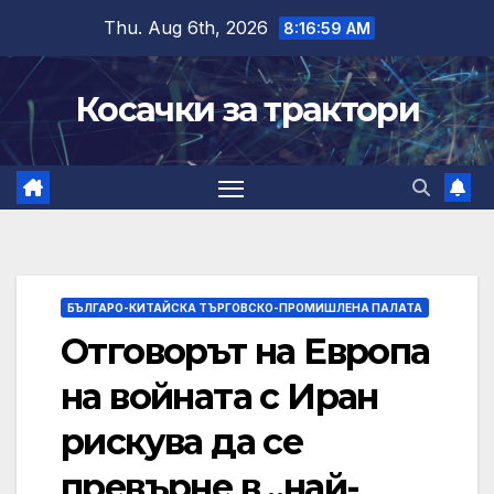
Skip
Thu. Aug 6th, 2026
8:17:00 AM
to
content
Косачки за трактори
БЪЛГАРО-КИТАЙСКА ТЪРГОВСКО-ПРОМИШЛЕНА ПАЛАТА
Отговорът на Европа
на войната с Иран
рискува да се
превърне в „най-