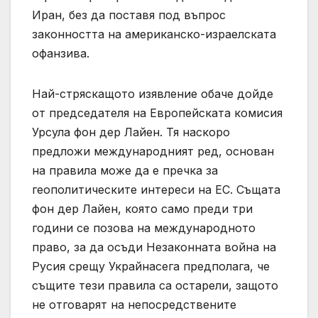
Иран, без да поставя под въпрос
законността на американско-израелската
офанзива.
Най-стряскащото изявление обаче дойде
от председателя на Европейската комисия
Урсула фон дер Лайен. Тя наскоро
предложи международният ред, основан
на правила може да е пречка за
геополитическите интереси на ЕС. Същата
фон дер Лайен, която само преди три
години се позова на международното
право, за да осъди Незаконната война на
Русия срещу Украйнасега предполага, че
същите тези правила са остарели, защото
не отговарят на непосредствените