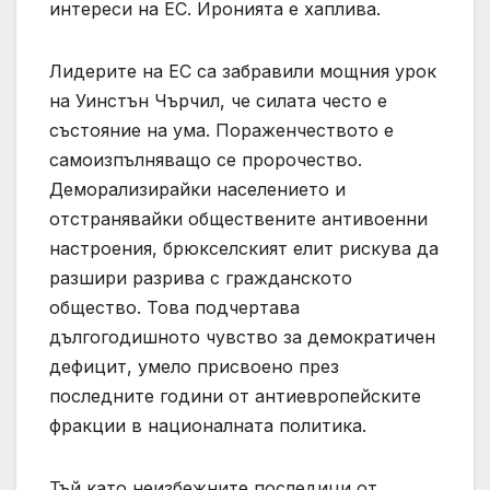
интереси на ЕС. Иронията е хаплива.
Лидерите на ЕС са забравили мощния урок
на Уинстън Чърчил, че силата често е
състояние на ума. Пораженчеството е
самоизпълняващо се пророчество.
Деморализирайки населението и
отстранявайки обществените антивоенни
настроения, брюкселският елит рискува да
разшири разрива с гражданското
общество. Това подчертава
дългогодишното чувство за демократичен
дефицит, умело присвоено през
последните години от антиевропейските
фракции в националната политика.
Тъй като неизбежните последици от