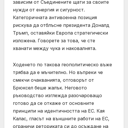
зависим от Съединените щати за своите
нужди от енергия и сигурност.
Категоричната антивоенна позиция
рискува да отблъсне президента Доналд
Тръмп, оставяйки Европа стратегически
изложена. Говорете за това, че сте
хванати между чука и наковалнята.
Ходенето по такова геополитическо въже
трябва да е мъчително. Но въпреки че
смекчи очакванията, отговорът от
Брюксел беше жалък. Неговото
ръководство изглежда разочароващо
готово да се откаже от основните
принципи на идентичността на ЕС. Кая
Калас, гласът на външните работи на ЕС,
ограничи реториката си до осъждане на