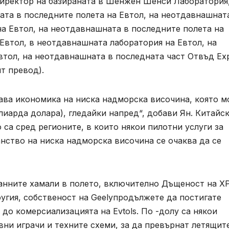
директор на базираната в Шенжен Шенси Лаборатория
ата в последните полета на Евтол, на неотдавнашнат
а Евтол, на неотдавнашната в последните полета на
Евтол, в неотдавнашната лаборатория на Евтол, на
втол, на неотдавнашната в последната част Отвъд Ex
т превод).
дава икономика на ниска надморска височина, която 
лиарда долара), гледайки напред“, добави Ян. Китайс
са сред регионите, в които някои пилотни услуги за
нство на ниска надморска височина се очаква да се
 ранните хамали в полето, включително Дъщеност на 
угия, собственост на Geelyпродължете да постигате
до комерсиализацията на Evtols. По -долу са някои
вни играчи и техните схеми, за да превърнат летящит