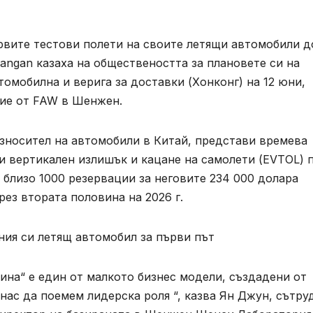
вите тестови полети на своите летящи автомобили д
hangan казаха на обществеността за плановете си на
мобилна и верига за доставки (Хонконг) на 12 юни,
ние от FAW в Шенжен.
износител на автомобили в Китай, представи времева
ки вертикален излишък и кацане на самолети (EVTOL) 
 близо 1000 резервации за неговите 234 000 долара
ез втората половина на 2026 г.
ния си летящ автомобил за първи път
ина“ е един от малкото бизнес модели, създадени от
нас да поемем лидерска роля “, казва Ян Джун, сътру