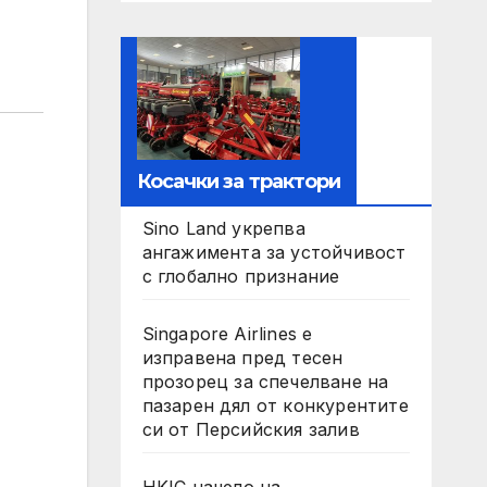
Косачки за трактори
Sino Land укрепва
ангажимента за устойчивост
с глобално признание
Singapore Airlines е
изправена пред тесен
прозорец за спечелване на
пазарен дял от конкурентите
си от Персийския залив
HKIC начело на