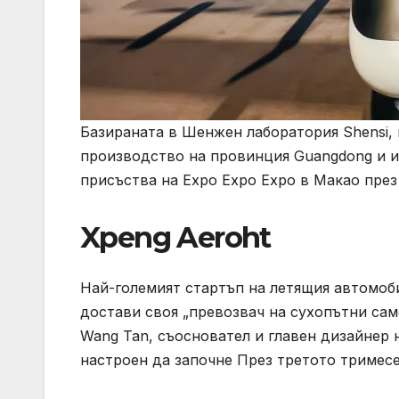
Базираната в Шенжен лаборатория Shensi, 
производство на провинция Guangdong и и
присъства на Expo Expo Expo в Макао през 
Xpeng Aeroht
Най-големият стартъп на летящия автомоби
достави своя „превозвач на сухопътни само
Wang Tan, съосновател и главен дизайнер н
настроен да започне През третото тримесе