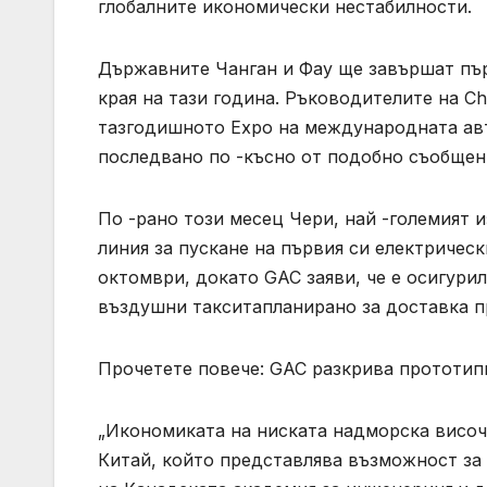
глобалните икономически нестабилности.
Държавните Чанган и Фау ще завършат пър
края на тази година. Ръководителите на C
тазгодишното Expo на международната авто
последвано по -късно от подобно съобще
По -рано този месец Чери, най -големият 
линия за пускане на първия си електричес
октомври, докато GAC заяви, че е осигурил
въздушни такситапланирано за доставка пр
Прочетете повече: GAC разкрива прототип
„Икономиката на ниската надморска височ
Китай, който представлява възможност за 