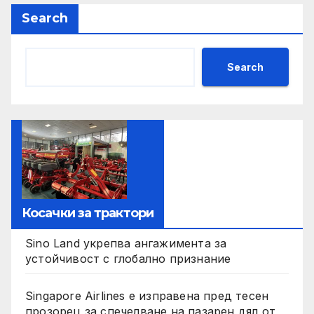
Search
Search
Косачки за трактори
Sino Land укрепва ангажимента за
устойчивост с глобално признание
Singapore Airlines е изправена пред тесен
прозорец за спечелване на пазарен дял от