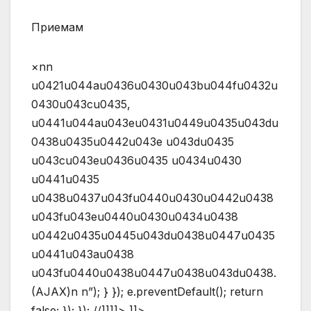
Приемам
×nn
u0421u044au0436u0430u043bu044fu0432u
0430u043cu0435,
u0441u044au043eu0431u0449u0435u043du
0438u0435u0442u043e u043du0435
u043cu043eu0436u0435 u0434u0430
u0441u0435
u0438u0437u043fu0440u0430u0442u0438
u043fu043eu0440u0430u0434u0438
u0442u0435u0445u043du0438u0447u0435
u0441u043au0438
u043fu0440u0438u0447u0438u043du0438.
(AJAX)n n”); } }); e.preventDefault(); return
false; }); }); //]]]]> ]]>