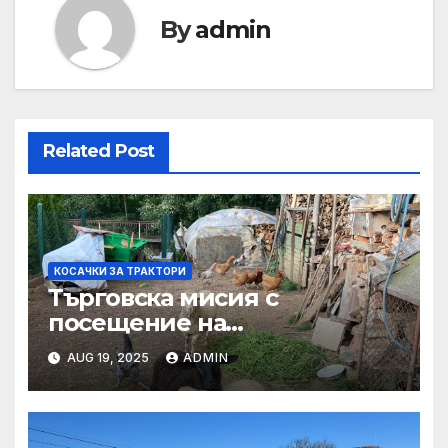
By
admin
Related Post
КОСАЧКИ ЗА ТРАКТОРИ
Търговска мисия с
посещение на
Mеждународния търговски
AUG 19, 2025
ADMIN
панаир CosmeticBusiness
2025