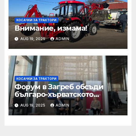
КОСАЧКИ ЗА ТРАКТОРИ
Внимание, измама!
AUG 19, 2025
ADMIN
КОСАЧКИ ЗА ТРАКТОРИ
Форум в Загреб обсъди
българо-хърватското
сътрудничество
AUG 19, 2025
ADMIN