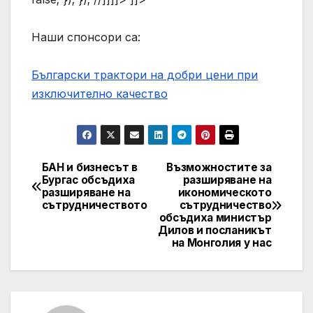
Наши спонсори са:
Български трактори на добри цени при
изключително качество
БАН и бизнесът в
Възможностите за
Post
Бургас обсъдиха
разширяване на
разширяване на
икономическото
navigation
сътрудничеството
сътрудничество
обсъдиха министър
Дилов и посланикът
на Монголия у нас