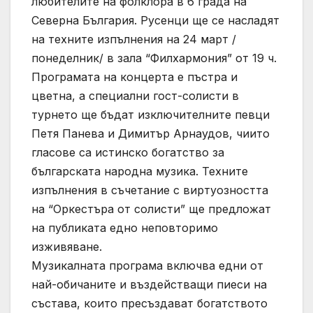
любителите на фолклора в 6 града на
Северна България. Русенци ще се насладят
на техните изпълнения на 24 март /
понеделник/ в зала “Филхармония” от 19 ч.
Програмата на концерта е пъстра и
цветна, а специални гост-солисти в
турнето ще бъдат изключителните певци
Петя Панева и Димитър Арнаудов, чиито
гласове са истинско богатство за
българската народна музика. Техните
изпълнения в съчетание с виртуозността
на “Оркестъра от солисти” ще предложат
на публиката едно неповторимо
изживяване.
Музикалната програма включва едни от
най-обичаните и въздействащи пиеси на
състава, които пресъздават богатството