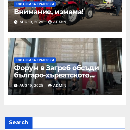
КОСАЧКИ ЗА ТРАКТОРИ
Внимание, измама!
AUG 19, 2025
ADMIN
КОСАЧКИ ЗА ТРАКТОРИ
Форум в Загреб обсъди
българо-хърватското
сътрудничество
AUG 19, 2025
ADMIN
Search