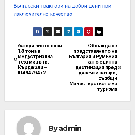
Български трактори на добри цени при
изключително качество
багери чисто нови
Обсъжда се
Post
1,8 тона в
представянето на
Индустриална
България и Румъния
navigation
техника в гр.
като единна
Кърджали –
дестинация пред
ID49479472
далечни пазари,
съобщи
Министерството на
туризма
By
admin