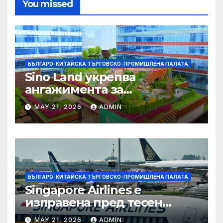
You missed
БЪЛГАРО-КИТАЙСКА ТЪРГОВСКО-ПРОМИШЛЕНА ПАЛАТА
Sino Land укрепва
ангажимента за
устойчивост с глобално
MAY 21, 2026
ADMIN
признание
БЪЛГАРО-КИТАЙСКА ТЪРГОВСКО-ПРОМИШЛЕНА ПАЛАТА
Singapore Airlines е
изправена пред тесен
прозорец за спечелване на
MAY 21, 2026
ADMIN