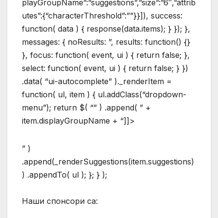
playGroupName”:”suggestions”,”size”:”6″,”attrib
utes”:{“characterThreshold”:””}}]), success:
function( data ) { response(data.items); } }); },
messages: { noResults: ”, results: function() {}
}, focus: function( event, ui ) { return false; },
select: function( event, ui ) { return false; } })
.data( “ui-autocomplete” )._renderItem =
function( ul, item ) { ul.addClass(“dropdown-
menu”); return $( “” ) .append( ” +
item.displayGroupName + “]]>
” )
.append(_renderSuggestions(item.suggestions)
) .appendTo( ul ); }; } );
Наши спонсори са: