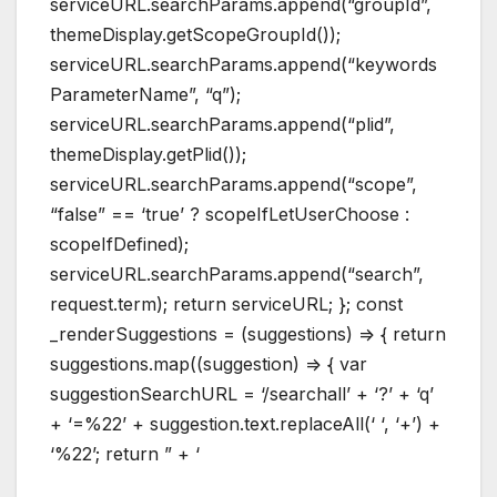
serviceURL.searchParams.append(“groupId”,
themeDisplay.getScopeGroupId());
serviceURL.searchParams.append(“keywords
ParameterName”, “q”);
serviceURL.searchParams.append(“plid”,
themeDisplay.getPlid());
serviceURL.searchParams.append(“scope”,
“false” == ‘true’ ? scopeIfLetUserChoose :
scopeIfDefined);
serviceURL.searchParams.append(“search”,
request.term); return serviceURL; }; const
_renderSuggestions = (suggestions) => { return
suggestions.map((suggestion) => { var
suggestionSearchURL = ‘/searchall’ + ‘?’ + ‘q’
+ ‘=%22’ + suggestion.text.replaceAll(‘ ‘, ‘+’) +
‘%22’; return ” + ‘