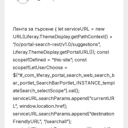
Лента за търсене { let serviceURL = new
URL(Liferay.ThemeDisplay.getPathContext() +
“/o/portal-search-rest/v1.0/suggestions”,
Liferay.ThemeDisplay.getPortalURL()); const
scopeIfDefined = “this-site”; const
scopeIfLetUserChoose =
$(“#_com_liferay_portal_search_web_search_b
ar_portlet_SearchBarPortlet_INSTANCE_templ
ateSearch_selectScope”).val();
serviceURL.searchParams.append(“currentUR
L”, window.location.href);
serviceURL.searchParams.append(“destination
FriendlyURL”, “/searchall”);