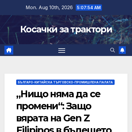
Skip
Mon. Aug 10th, 2026
5:07:55 AM
to
content
Косачки за трактори
БЪЛГАРО-КИТАЙСКА ТЪРГОВСКО-ПРОМИШЛЕНА ПАЛАТА
„Нищо няма да се
промени“: Защо
вярата на Gen Z
Filipinos в бъдещето