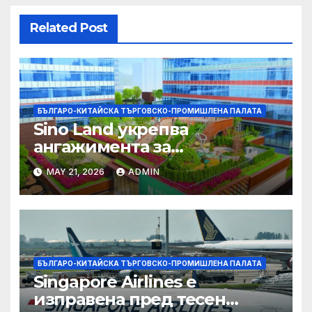
Related Post
БЪЛГАРО-КИТАЙСКА ТЪРГОВСКО-ПРОМИШЛЕНА ПАЛАТА
Sino Land укрепва
ангажимента за
устойчивост с глобално
MAY 21, 2026
ADMIN
признание
БЪЛГАРО-КИТАЙСКА ТЪРГОВСКО-ПРОМИШЛЕНА ПАЛАТА
Singapore Airlines е
изправена пред тесен