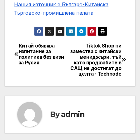
Нашия източник е Българо-Китайска
Търговско-промишлена палaта
Китай обявява
Tiktok Shop ни
Post
изпитание за
замества с китайски
политика без визи
мениджъри, тъй
navigation
за Русия
като продажбите в
САЩ не достигат до
целта · Technode
By
admin