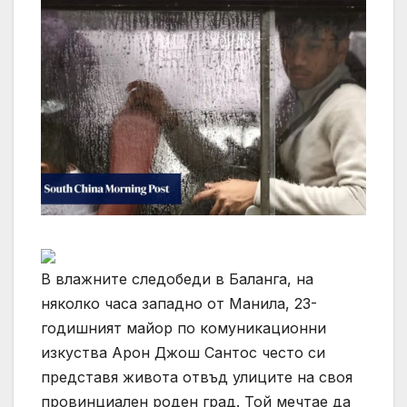
В влажните следобеди в Баланга, на
няколко часа западно от Манила, 23-
годишният майор по комуникационни
изкуства Арон Джош Сантос често си
представя живота отвъд улиците на своя
провинциален роден град. Той мечтае да