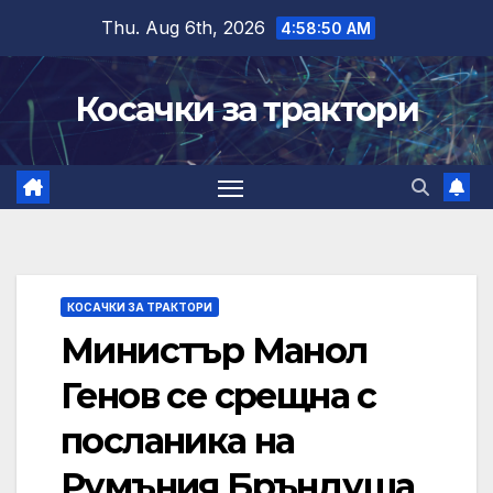
Skip
Thu. Aug 6th, 2026
4:58:51 AM
to
content
Косачки за трактори
КОСАЧКИ ЗА ТРАКТОРИ
Министър Манол
Генов се срещна с
посланика на
Румъния Бръндуша