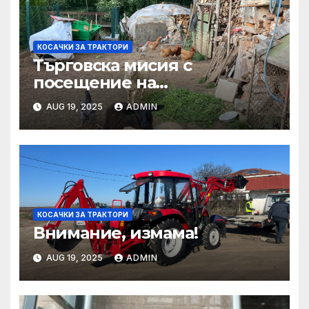
КОСАЧКИ ЗА ТРАКТОРИ
Търговска мисия с
посещение на
Mеждународния търговски
AUG 19, 2025
ADMIN
панаир CosmeticBusiness
2025
КОСАЧКИ ЗА ТРАКТОРИ
Внимание, измама!
AUG 19, 2025
ADMIN