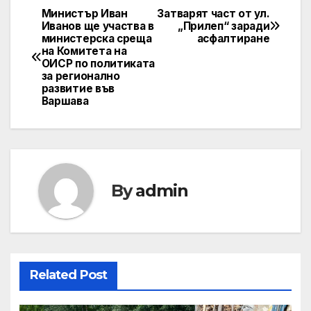
Министър Иван
Затварят част от ул.
Post
Иванов ще участва в
„Прилеп“ заради
министерска среща
асфалтиране
navigation
на Комитета на
ОИСР по политиката
за регионално
развитие във
Варшава
By
admin
Related Post