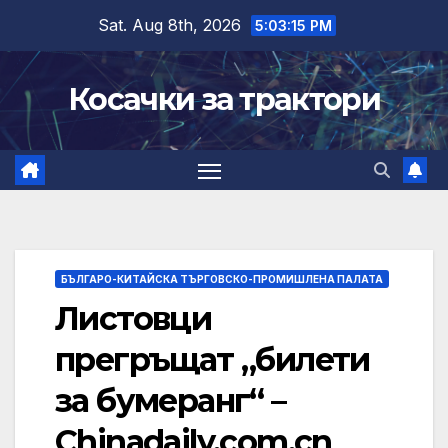
Skip
Sat. Aug 8th, 2026
5:03:16 PM
to
content
Косачки за трактори
БЪЛГАРО-КИТАЙСКА ТЪРГОВСКО-ПРОМИШЛЕНА ПАЛАТА
Листовци
прегръщат „билети
за бумеранг“ –
Chinadaily.com.cn