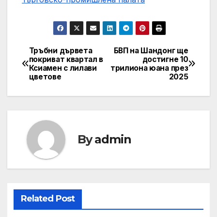
Тръбни дървета
БВП на Шандонг ще
Post
покриват квартал в
достигне 10
Ксиамен с лилави
трилиона юана през
navigation
цветове
2025
By
admin
Related Post