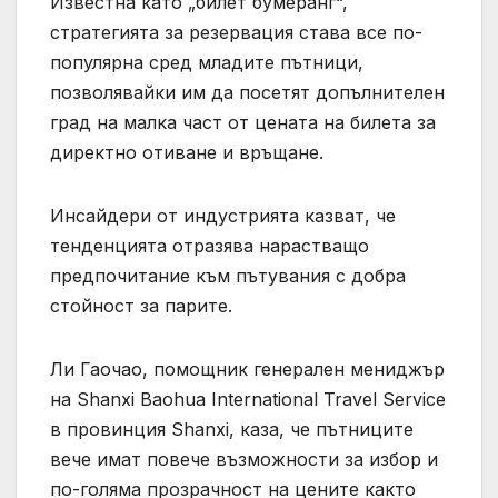
Известна като „билет бумеранг“,
стратегията за резервация става все по-
популярна сред младите пътници,
позволявайки им да посетят допълнителен
град на малка част от цената на билета за
директно отиване и връщане.
Инсайдери от индустрията казват, че
тенденцията отразява нарастващо
предпочитание към пътувания с добра
стойност за парите.
Ли Гаочао, помощник генерален мениджър
на Shanxi Baohua International Travel Service
в провинция Shanxi, каза, че пътниците
вече имат повече възможности за избор и
по-голяма прозрачност на цените както