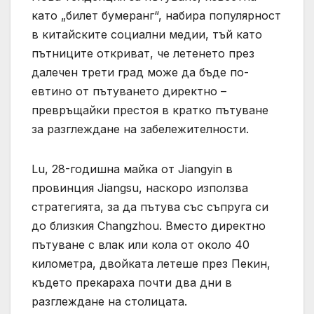
като „билет бумеранг“, набира популярност
в китайските социални медии, тъй като
пътниците откриват, че летенето през
далечен трети град може да бъде по-
евтино от пътуването директно –
превръщайки престоя в кратко пътуване
за разглеждане на забележителности.
Lu, 28-годишна майка от Jiangyin в
провинция Jiangsu, наскоро използва
стратегията, за да пътува със съпруга си
до близкия Changzhou. Вместо директно
пътуване с влак или кола от около 40
километра, двойката летеше през Пекин,
където прекараха почти два дни в
разглеждане на столицата.