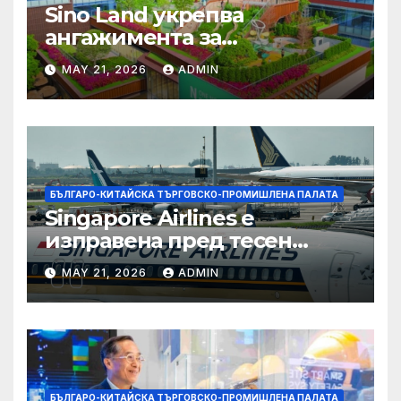
Sino Land укрепва
ангажимента за
устойчивост с глобално
MAY 21, 2026
ADMIN
признание
БЪЛГАРО-КИТАЙСКА ТЪРГОВСКО-ПРОМИШЛЕНА ПАЛАТА
Singapore Airlines е
изправена пред тесен
прозорец за спечелване на
MAY 21, 2026
ADMIN
пазарен дял от
конкурентите си от
Персийския залив
БЪЛГАРО-КИТАЙСКА ТЪРГОВСКО-ПРОМИШЛЕНА ПАЛАТА