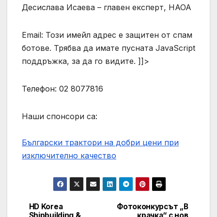
Десислава Исаева – главен експерт, НАОА
Email: Този имейл адрес е защитен от спам
ботове. Трябва да имате пусната JavaScript
поддръжка, за да го видите.
]]>
Телефон: 02 8077816
Наши спонсори са:
Български трактори на добри цени при
изключително качество
HD Korea
Фотоконкурсът „В
Post
Shipbuilding &
крачка“ с нов