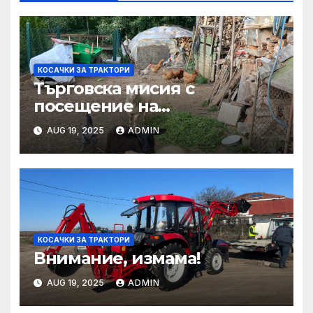
КОСАЧКИ ЗА ТРАКТОРИ
Търговска мисия с
посещение на
Mеждународния търговски
AUG 19, 2025
ADMIN
панаир CosmeticBusiness
2025
КОСАЧКИ ЗА ТРАКТОРИ
Внимание, измама!
AUG 19, 2025
ADMIN