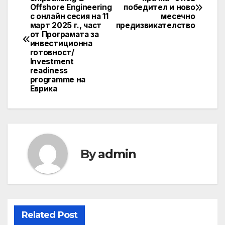
Offshore Engineering
победител и ново
navigation
с онлайн сесия на 11
месечно
март 2025 г., част
предизвикателство
от Програмата за
инвестиционна
готовност/
Investment
readiness
programme на
Еврика
By
admin
Related Post