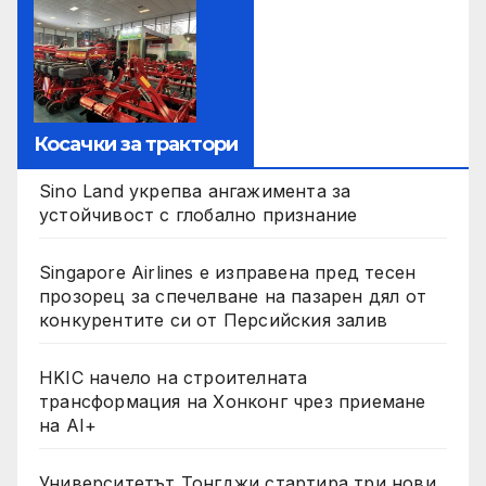
Косачки за трактори
Sino Land укрепва ангажимента за
устойчивост с глобално признание
Singapore Airlines е изправена пред тесен
прозорец за спечелване на пазарен дял от
конкурентите си от Персийския залив
HKIC начело на строителната
трансформация на Хонконг чрез приемане
на AI+
Университетът Тонгджи стартира три нови