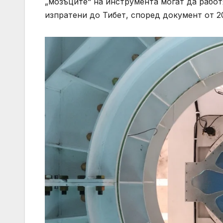
„мозъците“ на инструмента могат да работ
изпратени до Тибет, според документ от 202