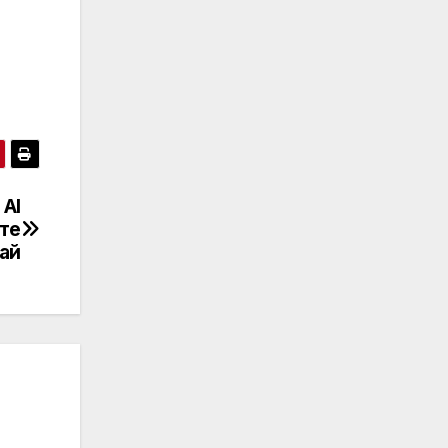
 AI
те
ай