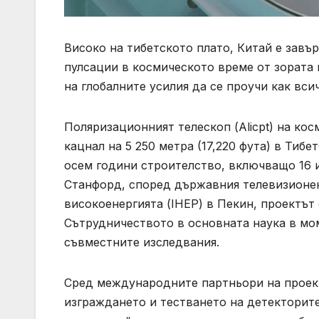
Високо на тибетското плато, Китай е завъ
пулсации в космическото време от зората
на глобалните усилия да се проучи как вси
Поляризационният телескоп (Alicpt) на ко
кацнал на 5 250 метра (17,220 фута) в Тиб
осем години строителство, включващо 16 
Станфорд, според държавния телевизионен
високоенергията (IHEP) в Пекин, проектъ
Сътрудничеството в основната наука в мо
съвместните изследвания.
Сред международните партньори на проект
изграждането и тестването на детекторите 