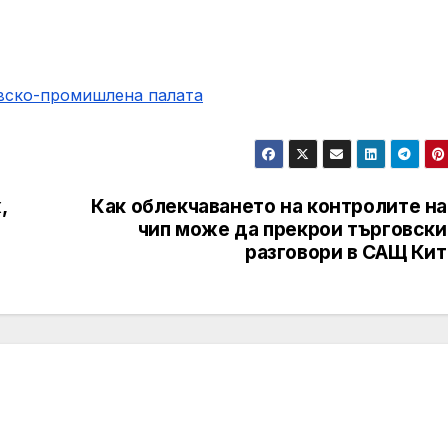
овско-промишлена палaта
,
Как облекчаването на контролите на
чип може да прекрои търговски
разговори в САЩ Кит