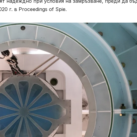
ят надеждно при условия на замръзване, преди да бъ
0 г. в Proceedings of Spie.