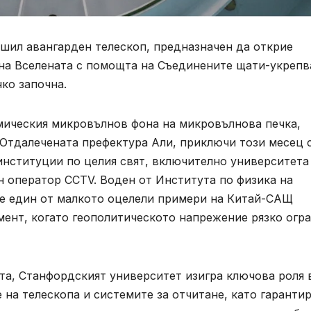
ршил авангарден телескоп, предназначен да открие
 на Вселената с помощта на Съединените щати-укрепв
чко започна.
смическия микровълнов фона на микровълнова печка,
етОтдалечената префектура Али, приключи този месец 
институции по целия свят, включително университета
 оператор CCTV. Воден от Института по физика на
т е един от малкото оцелели примери на Китай-САЩ
мент, когато геополитическото напрежение рязко огр
а, Станфордският университет изигра ключова роля 
на телескопа и системите за отчитане, като гарантир