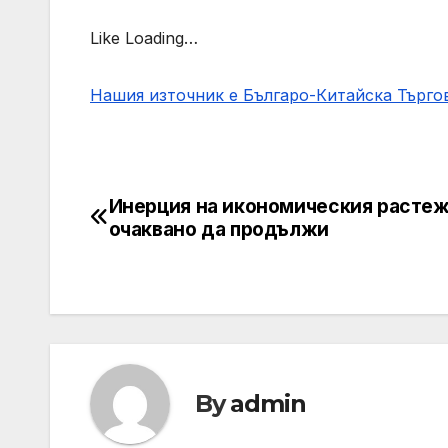
Like Loading…
Нашия източник е Българо-Китайска Търг
Инерция на икономическия растеж
Post
очаквано да продължи
navigation
By
admin