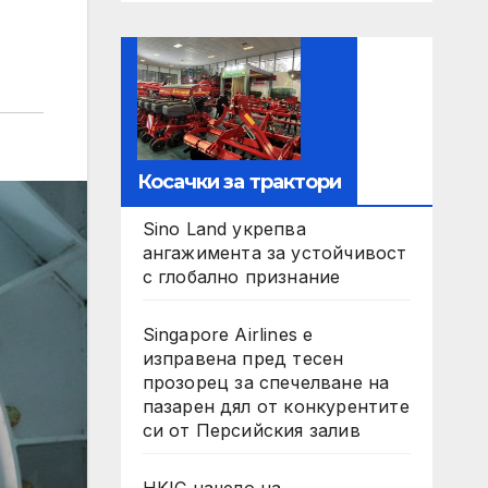
Косачки за трактори
Sino Land укрепва
ангажимента за устойчивост
с глобално признание
Singapore Airlines е
изправена пред тесен
прозорец за спечелване на
пазарен дял от конкурентите
си от Персийския залив
HKIC начело на