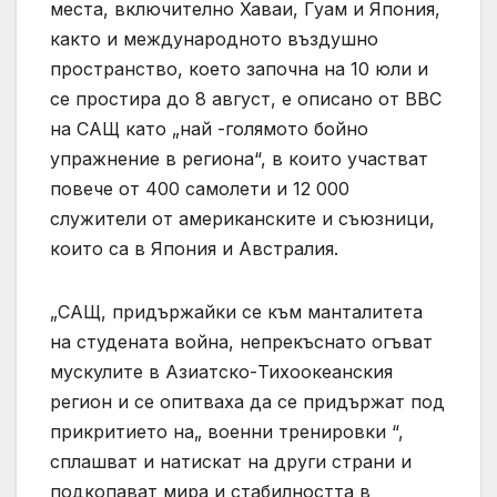
места, включително Хаваи, Гуам и Япония,
както и международното въздушно
пространство, което започна на 10 юли и
се простира до 8 август, е описано от ВВС
на САЩ като „най -голямото бойно
упражнение в региона“, в които участват
повече от 400 самолети и 12 000
служители от американските и съюзници,
които са в Япония и Австралия.
„САЩ, придържайки се към манталитета
на студената война, непрекъснато огъват
мускулите в Азиатско-Тихоокеанския
регион и се опитваха да се придържат под
прикритието на„ военни тренировки “,
сплашват и натискат на други страни и
подкопават мира и стабилността в