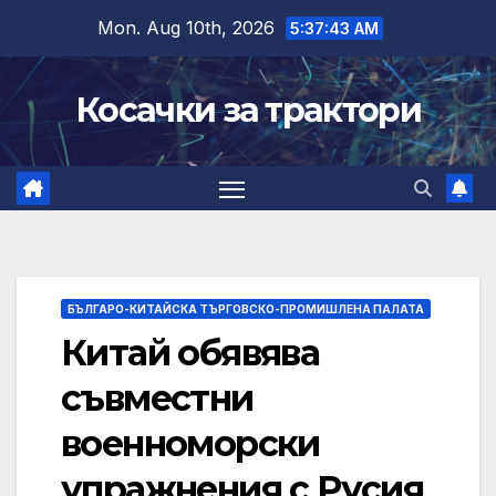
Skip
Mon. Aug 10th, 2026
5:37:44 AM
to
content
Косачки за трактори
БЪЛГАРО-КИТАЙСКА ТЪРГОВСКО-ПРОМИШЛЕНА ПАЛАТА
Китай обявява
съвместни
военноморски
упражнения с Русия