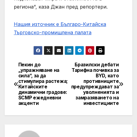
региона“, каза Джан пред репортери.
Нашия източник е Българо-Китайска
Търговско-промишлена палaта
Пекин до
Бразилски дебати
Post
„упражняване на
Тарифна почивка за
сила“, за да
BYD, като
navigation
стимулира растежа;
противниците
Китайските
предупреждават за
динамични градове:
уволненията и
SCMP ежедневни
замразяването на
акценти
инвестициите