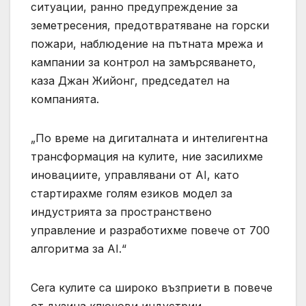
ситуации, ранно предупреждение за
земетресения, предотвратяване на горски
пожари, наблюдение на пътната мрежа и
кампании за контрол на замърсяването,
каза Джан Жийонг, председател на
компанията.
„По време на дигиталната и интелигентна
трансформация на кулите, ние засилихме
иновациите, управлявани от AI, като
стартирахме голям езиков модел за
индустрията за пространствено
управление и разработихме повече от 700
алгоритма за AI.“
Сега кулите са широко възприети в повече
от дузина ключови индустрии,