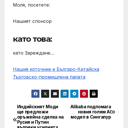
Моля, посетете:
Нашият спонсор
като това:
като Зареждане…
Нашия източник е Българо-Китайска
Търговско-промишлена палaта
Индийският Моди
Alibaba подпомага
Post
ще предложи
новия голям AI
оръжейна сделка на
модел в Сингапур
navigation
Русия и Путин
въпреки усилията