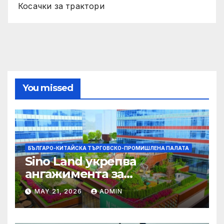
Косачки за трактори
You missed
БЪЛГАРО-КИТАЙСКА ТЪРГОВСКО-ПРОМИШЛЕНА ПАЛАТА
Sino Land укрепва
ангажимента за
устойчивост с глобално
MAY 21, 2026
ADMIN
признание