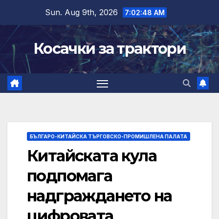
Skip
Sun. Aug 9th, 2026
7:02:49 AM
to
content
Косачки за трактори
БЪЛГАРО-КИТАЙСКА ТЪРГОВСКО-ПРОМИШЛЕНА ПАЛАТА
Китайската кула
подпомага
надграждането на
цифровата