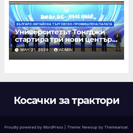
БЪЛГАРО-КИТАЙСКА ТЪРГОВСКО-ПРОМИШЛЕНА ПАЛАТА
Университетът Тонгджи
стартира три нови центъра
за обучение
MAY 21, 2026
ADMIN
Косачки за трактори
Proudly powered by WordPress
|
Theme:
Newsup
by
Themeansar
.