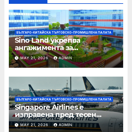
БЪЛГАРО-КИТАЙСКА ТЪРГОВСКО-ПРОМИШЛЕНА ПАЛАТА
Sino Land укрепва
ангажимента за
устойчивост с глобално
MAY 21, 2026
ADMIN
признание
БЪЛГАРО-КИТАЙСКА ТЪРГОВСКО-ПРОМИШЛЕНА ПАЛАТА
Singapore Airlines е
изправена пред тесен
прозорец за спечелване на
MAY 21, 2026
ADMIN
пазарен дял от