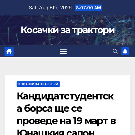
Skip
Sat. Aug 8th, 2026
8:07:00 AM
to
content
Косачки за трактори
КОСАЧКИ ЗА ТРАКТОРИ
Кандидатстудентск
а борса ще се
проведе на 19 март в
Юнашкия салон