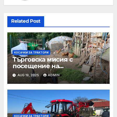
Related Post
КОСАЧКИ ЗА ТРАКТОРИ
Търговска мисия с
посещение на
Mеждународния търговски
AUG 19, 2025
ADMIN
панаир CosmeticBusiness
2025
КОСАЧКИ ЗА ТРАКТОРИ