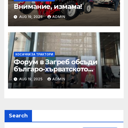
Внимание, измама!
AUG 19, 2025
ADMIN
КОСАЧКИ ЗА ТРАКТОРИ
Форум в Загреб обсъди
българо-хърватското
сътрудничество
AUG 19, 2025
ADMIN
Search