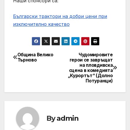
Наши спонсори са:
Български трактори на добри цени при
изключително качество
Община Велико
Чудомировите
Post
Търново
герои се завръщат
на пловдивска
navigation
сцена в комедията
„Курортът“ (Долно
Потуранци)
By
admin