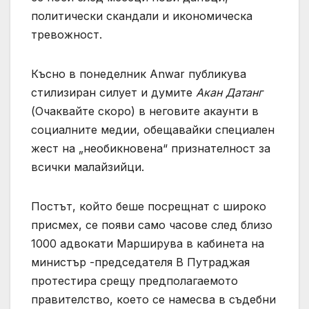
политически скандали и икономическа
тревожност.
Късно в понеделник Anwar публикува
стилизиран силует и думите
Акан Датанг
(Очаквайте скоро) в неговите акаунти в
социалните медии, обещавайки специален
жест на „необикновена“ признателност за
всички малайзийци.
Постът, който беше посрещнат с широко
присмех, се появи само часове след близо
1000 адвокати Марширува в кабинета на
министър -председателя В Путраджая
протестира срещу предполагаемото
правителство, което се намесва в съдебни