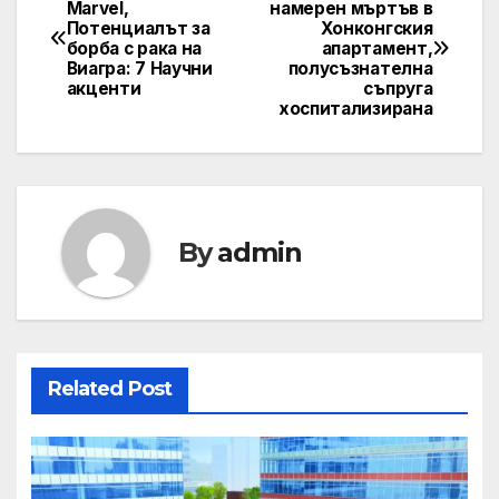
Post
Marvel,
намерен мъртъв в
Потенциалът за
Хонконгския
navigation
борба с рака на
апартамент,
Виагра: 7 Научни
полусъзнателна
акценти
съпруга
хоспитализирана
By
admin
Related Post