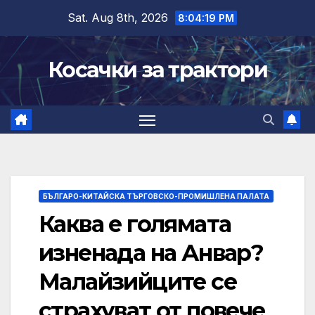
Skip
Sat. Aug 8th, 2026
8:04:20 PM
to
content
Косачки за трактори
БЪЛГАРО-КИТАЙСКА ТЪРГОВСКО-ПРОМИШЛЕНА ПАЛАТА
Каква е голямата
изненада на Анвар?
Малайзийците се
страхуват от повече