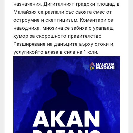
назначения. Дигиталният градски площад в
Малайзия се разпали със своята смес от
остроумие и скептицизъм. Коментари се
наводниха, мнозина се забиха с ухапващ
хумор за скорошното правителство
Разширяване на данъците върху стоки и
услугикойто влезе в сила на 1 юли.