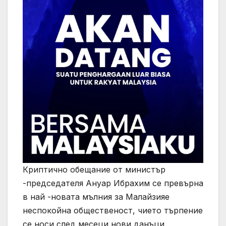
Криптично обещание от министър
-председателя Ануар Ибрахим се превърна
в най -новата мълния за Малайзияе
неспокойна общественост, чието търпение
се носи след месеци нови данъци,