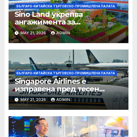
БЪЛГАРО-КИТАЙСКА ТЪРГОВСКО-ПРОМИШЛЕНА ПАЛАТА
Sino Land укрепва
ангажимента за
устойчивост с глобално
MAY 21, 2026
ADMIN
признание
БЪЛГАРО-КИТАЙСКА ТЪРГОВСКО-ПРОМИШЛЕНА ПАЛАТА
Singapore Airlines е
изправена пред тесен
прозорец за спечелване на
MAY 21, 2026
ADMIN
пазарен дял от
конкурентите си от
Персийския залив