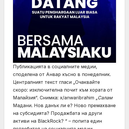
Публикацията в социалните медии,
споделена от Анвар късно в понеделник.
Централният текст гласи „Очаквайте
скоро: изключителна почит към хората от
Малайзия“. Снимка: x/anwaribrahim „
Салам
Мадани. Нов данък ли е? Ново премахване
на субсидията? Продажбата на други
активи на BlackRock? “ – попита един
потребител на социалните медии,