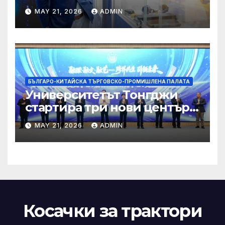
трансформация на Хонконг
MAY 21, 2026
ADMIN
чрез приемане на AI+
БЪЛГАРО-КИТАЙСКА ТЪРГОВСКО-ПРОМИШЛЕНА ПАЛАТА
Университетът Тонгджи
стартира три нови центъра
за обучение
MAY 21, 2026
ADMIN
Косачки за трактори