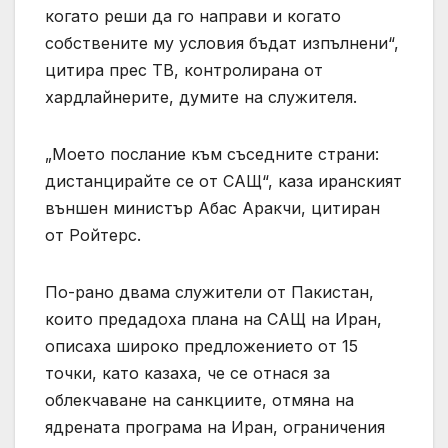
когато реши да го направи и когато
собствените му условия бъдат изпълнени“,
цитира прес ТВ, контролирана от
хардлайнерите, думите на служителя.
„Моето послание към съседните страни:
дистанцирайте се от САЩ“, каза иранският
външен министър Абас Аракчи, цитиран
от Ройтерс.
По-рано двама служители от Пакистан,
които предадоха плана на САЩ на Иран,
описаха широко предложението от 15
точки, като казаха, че се отнася за
облекчаване на санкциите, отмяна на
ядрената програма на Иран, ограничения