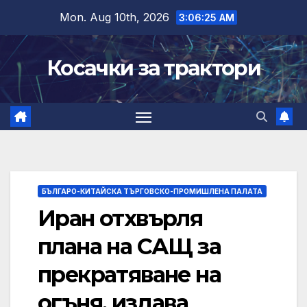
Skip
Mon. Aug 10th, 2026
3:06:26 AM
to
content
Косачки за трактори
БЪЛГАРО-КИТАЙСКА ТЪРГОВСКО-ПРОМИШЛЕНА ПАЛАТА
Иран отхвърля
плана на САЩ за
прекратяване на
огъня, издава