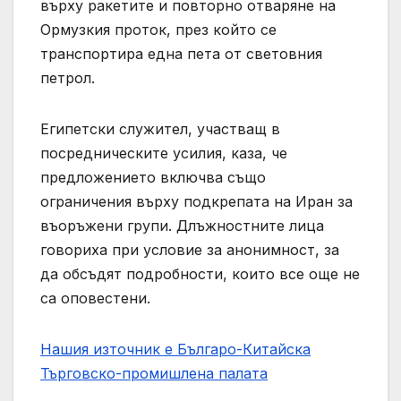
върху ракетите и повторно отваряне на
Ормузкия проток, през който се
транспортира една пета от световния
петрол.
Египетски служител, участващ в
посредническите усилия, каза, че
предложението включва също
ограничения върху подкрепата на Иран за
въоръжени групи. Длъжностните лица
говориха при условие за анонимност, за
да обсъдят подробности, които все още не
са оповестени.
Нашия източник е Българо-Китайска
Търговско-промишлена палaта