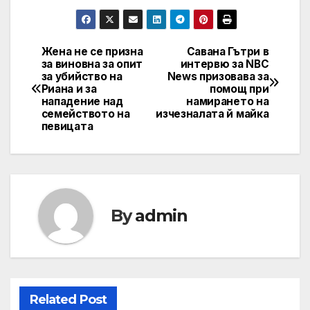
Жена не се призна
Савана Гътри в
Post
за виновна за опит
интервю за NBC
за убийство на
News призовава за
navigation
Риана и за
помощ при
нападение над
намирането на
семейството на
изчезналата й майка
певицата
By
admin
Related Post