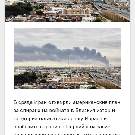
В сряда Иран отхвърли американския план
за спиране на войната в Близкия изток и
предприе нови атаки срещу Израел и
арабските страни от Персийския залив,
включително нападение, което предизвика