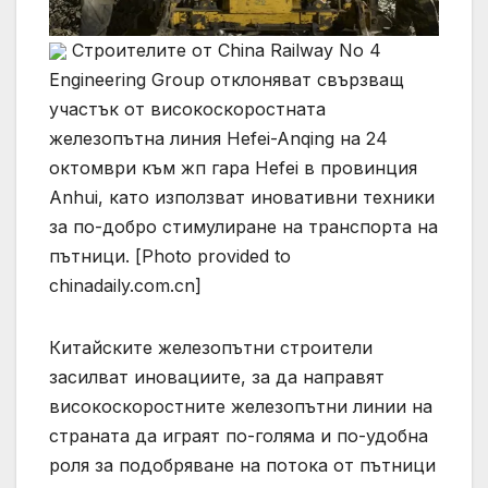
Строителите от China Railway No 4
Engineering Group отклоняват свързващ
участък от високоскоростната
железопътна линия Hefei-Anqing на 24
октомври към жп гара Hefei в провинция
Anhui, като използват иновативни техники
за по-добро стимулиране на транспорта на
пътници. [Photo provided to
chinadaily.com.cn]
Китайските железопътни строители
засилват иновациите, за да направят
високоскоростните железопътни линии на
страната да играят по-голяма и по-удобна
роля за подобряване на потока от пътници