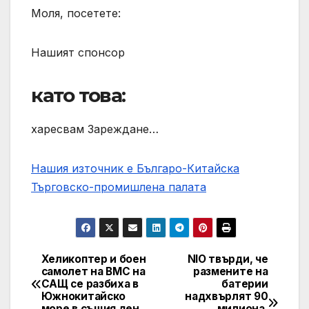
Моля, посетете:
Нашият спонсор
като това:
харесвам Зареждане…
Нашия източник е Българо-Китайска
Търговско-промишлена палaта
Хеликоптер и боен
NIO твърди, че
Post
самолет на ВМС на
размените на
САЩ се разбиха в
батерии
navigation
Южнокитайско
надхвърлят 90
море в същия ден
милиона,