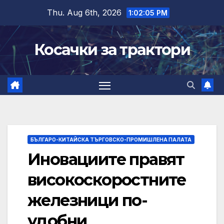
Skip
Thu. Aug 6th, 2026
1:02:05 PM
to
content
Косачки за трактори
БЪЛГАРО-КИТАЙСКА ТЪРГОВСКО-ПРОМИШЛЕНА ПАЛАТА
Иновациите правят
високоскоростните
железници по-
удобни