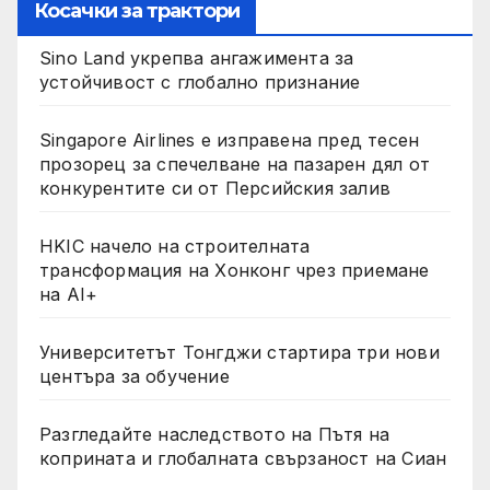
Косачки за трактори
Sino Land укрепва ангажимента за
устойчивост с глобално признание
Singapore Airlines е изправена пред тесен
прозорец за спечелване на пазарен дял от
конкурентите си от Персийския залив
HKIC начело на строителната
трансформация на Хонконг чрез приемане
на AI+
Университетът Тонгджи стартира три нови
центъра за обучение
Разгледайте наследството на Пътя на
коприната и глобалната свързаност на Сиан