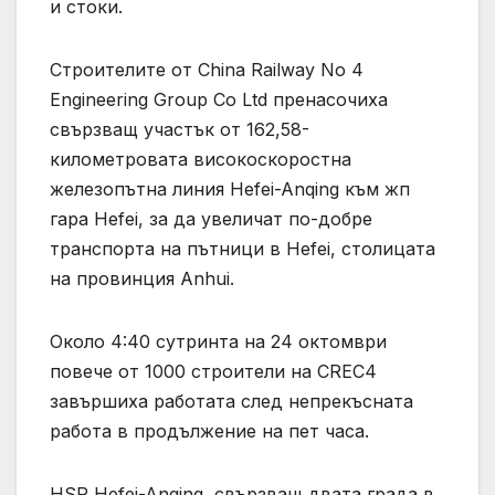
и стоки.
Строителите от China Railway No 4
Engineering Group Co Ltd пренасочиха
свързващ участък от 162,58-
километровата високоскоростна
железопътна линия Hefei-Anqing към жп
гара Hefei, за да увеличат по-добре
транспорта на пътници в Hefei, столицата
на провинция Anhui.
Около 4:40 сутринта на 24 октомври
повече от 1000 строители на CREC4
завършиха работата след непрекъсната
работа в продължение на пет часа.
HSR Hefei-Anqing, свързващ двата града в