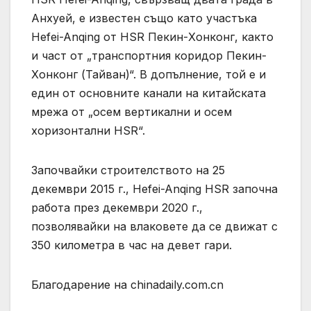
Анхуей, е известен също като участъка
Hefei-Anqing от HSR Пекин-Хонконг, както
и част от „транспортния коридор Пекин-
Хонконг (Тайван)“. В допълнение, той е и
един от основните канали на китайската
мрежа от „осем вертикални и осем
хоризонтални HSR“.
Започвайки строителството на 25
декември 2015 г., Hefei-Anqing HSR започна
работа през декември 2020 г.,
позволявайки на влаковете да се движат с
350 километра в час на девет гари.
Благодарение на chinadaily.com.cn