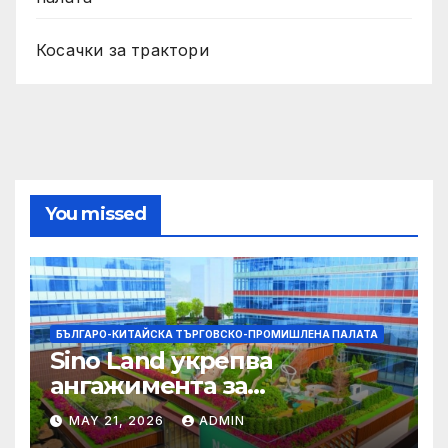
Косачки за трактори
You missed
БЪЛГАРО-КИТАЙСКА ТЪРГОВСКО-ПРОМИШЛЕНА ПАЛАТА
Sino Land укрепва
ангажимента за
устойчивост с глобално
MAY 21, 2026
ADMIN
признание