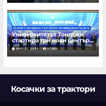
БЪЛГАРО-КИТАЙСКА ТЪРГОВСКО-ПРОМИШЛЕНА ПАЛАТА
Университетът Тонгджи
стартира три нови центъра
за обучение
MAY 21, 2026
ADMIN
Косачки за трактори