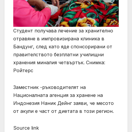
Студент получава лечение за хранително
отравяне в импровизирана клиника в
Бандунг, след като яде спонсорирани от
правителството безплатни училищни
хранения миналия четвъртък. Снимка:
Ройтерс
Заместник -ръководителят на
Националната агенция за хранене на
Индонезия Наник Дейнг заяви, че месото
от акули е част от диетата в този регион.
Source link