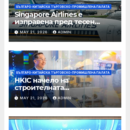
БЪЛГАРО-КИТАЙСКА ТЪРГОВСКО-ПРОМИШЛЕНА ПАЛАТА
Singapore Airlines е
изправена пред тесен
прозорец за спечелване на
MAY 21, 2026
ADMIN
пазарен дял от
конкурентите си от
Персийския залив
БЪЛГАРО-КИТАЙСКА ТЪРГОВСКО-ПРОМИШЛЕНА ПАЛАТА
HKIC начело на
строителната
трансформация на Хонконг
MAY 21, 2026
ADMIN
чрез приемане на AI+