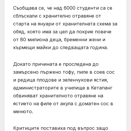
Съобщава се, че над 6000 студенти са се
сблъскали с хранително отравяне от
старта на януари от хранителната схема за
обяд, която има за цел да покрие повече
от 80 милиона деца, бременни жени и
кърмещи майки до следващата година.
Докато причината е проследена до
замърсено пържено тофу, пиле в соев сос
и редица плодове и зеленчукови ястия,
администраторите в училище в Кетапанг
обвиняват хранителното отравяне на
ястието на филе от акула с доматен сос в
менюто.
Критиците поставиха под въпрос защо