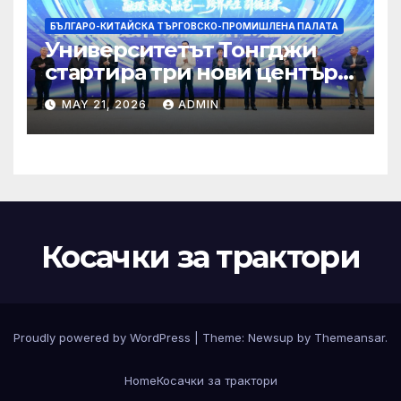
БЪЛГАРО-КИТАЙСКА ТЪРГОВСКО-ПРОМИШЛЕНА ПАЛАТА
Университетът Тонгджи
стартира три нови центъра
за обучение
MAY 21, 2026
ADMIN
Косачки за трактори
Proudly powered by WordPress
|
Theme:
Newsup
by
Themeansar
.
Home
Косачки за трактори