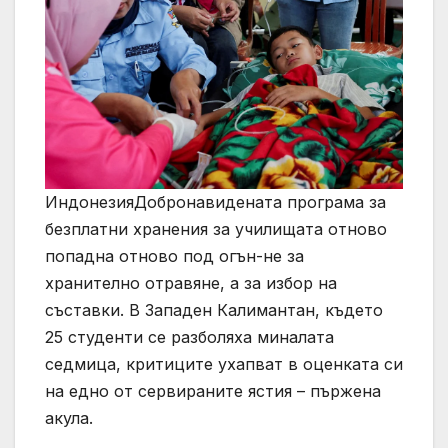
ИндонезияДобронавидената програма за
безплатни хранения за училищата отново
попадна отново под огън-не за
хранително отравяне, а за избор на
съставки. В Западен Калимантан, където
25 студенти се разболяха миналата
седмица, критиците ухапват в оценката си
на едно от сервираните ястия – пържена
акула.