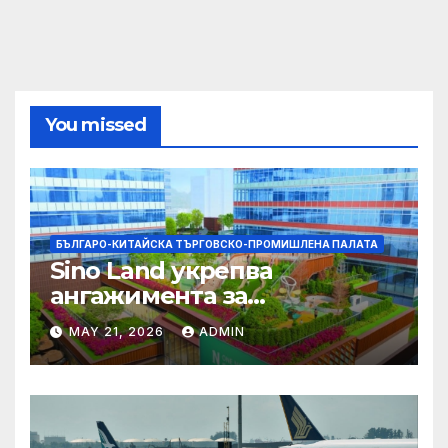
You missed
БЪЛГАРО-КИТАЙСКА ТЪРГОВСКО-ПРОМИШЛЕНА ПАЛАТА
Sino Land укрепва
ангажимента за
устойчивост с глобално
MAY 21, 2026
ADMIN
признание