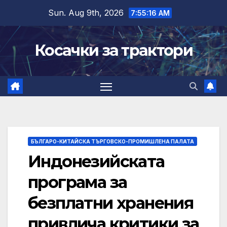
Skip
Sun. Aug 9th, 2026
7:55:17 AM
to
content
Косачки за трактори
БЪЛГАРО-КИТАЙСКА ТЪРГОВСКО-ПРОМИШЛЕНА ПАЛАТА
Индонезийската
програма за
безплатни хранения
привлича критики за