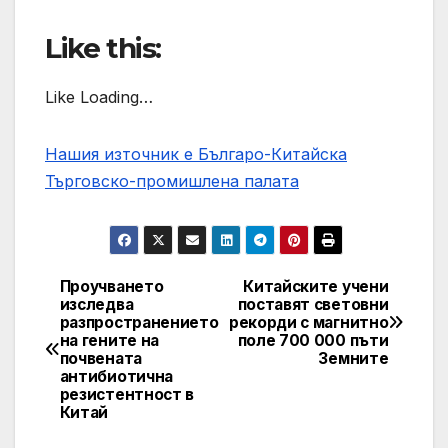
Like this:
Like Loading…
Нашия източник е Българо-Китайска
Търговско-промишлена палaта
Проучването
Китайските учени
Post
изследва
поставят световни
разпространението
рекорди с магнитно
navigation
на гените на
поле 700 000 пъти
почвената
Земните
антибиотична
резистентност в
Китай