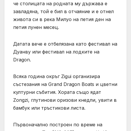
че столицата на родната му държава е
завладяна, той е бил в отчаяние и е отнел
живота си в река Милуо на петия ден на
петия лунен месец.
Датата вече е отбелязана като фестивал на
Дуанву или фестивал на лодките на
Dragon.
Всяка година окръг Zigui организира
състезания на Grand Dragon Boats и цветни
културни събития. Хората също ядат
Zongzi, глутинови оризови кнедли, увити в
бамбук или тръстикови листа.
Първоначално построен по време на