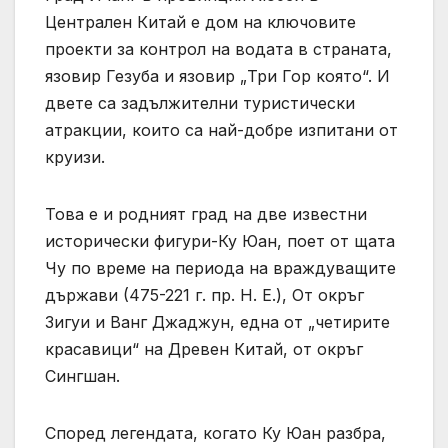
Централен Китай е дом на ключовите
проекти за контрол на водата в страната,
язовир Гезуба и язовир „Три Гор която“. И
двете са задължителни туристически
атракции, които са най-добре изпитани от
круизи.
Това е и родният град на две известни
исторически фигури-Ку Юан, поет от щата
Чу по време на периода на враждуващите
държави (475-221 г. пр. Н. Е.), От окръг
Зигуи и Ванг Джаджун, една от „четирите
красавици“ на Древен Китай, от окръг
Сингшан.
Според легендата, когато Ку Юан разбра,