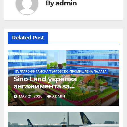
By
admin
Related Post
БЪЛГАРО-КИТАЙСКА ТЪРГОВСКО-ПРОМИШЛЕНА ПАЛАТА
Sino Land укрепва
ангажимента за
устойчивост с глобално
MAY 21, 2026
ADMIN
признание