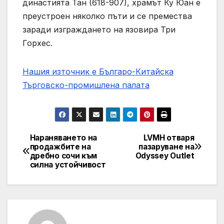
династията Тан (618-907), храмът Ку Юан е
преустроен няколко пъти и се премества
заради изграждането на язовира Три
Горхес.
Нашия източник е Българо-Китайска
Търговско-промишлена палaта
Нараняването на
LVMH отваря
Post
продажбите на
пазаруване на
дребно сочи към
Odyssey Outlet
navigation
силна устойчивост