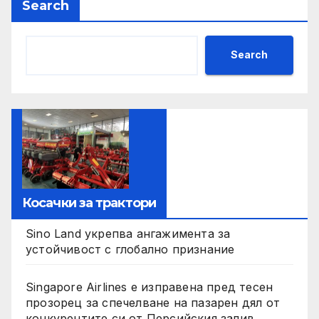
Search
Search
Косачки за трактори
Sino Land укрепва ангажимента за
устойчивост с глобално признание
Singapore Airlines е изправена пред тесен
прозорец за спечелване на пазарен дял от
конкурентите си от Персийския залив