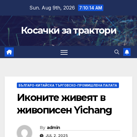
Skip
Sun. Aug 9th, 2026
7:10:15 AM
to
content
Косачки за трактори
БЪЛГАРО-КИТАЙСКА ТЪРГОВСКО-ПРОМИШЛЕНА ПАЛАТА
Иконите живеят в
живописен Yichang
By
admin
JUL 2, 2025