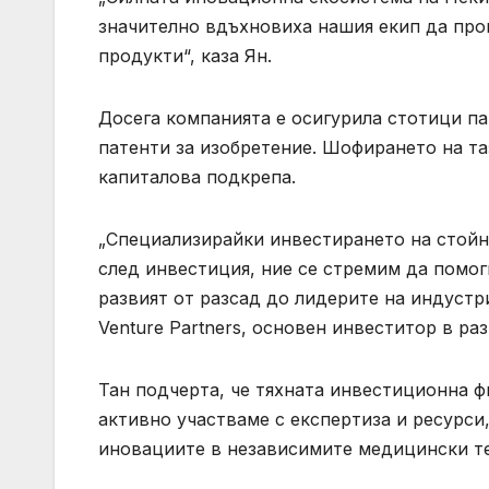
значително вдъхновиха нашия екип да про
продукти“, каза Ян.
Досега компанията е осигурила стотици па
патенти за изобретение. Шофирането на та
капиталова подкрепа.
„Специализирайки инвестирането на стойн
след инвестиция, ние се стремим да помо
развият от разсад до лидерите на индустр
Venture Partners, основен инвеститор в ра
Тан подчерта, че тяхната инвестиционна ф
активно участваме с експертиза и ресурси
иновациите в независимите медицински тех