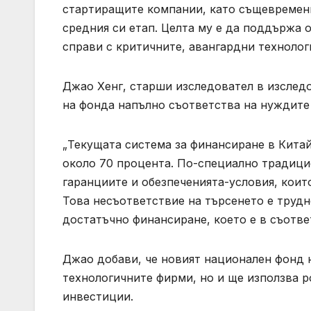
стартиращите компании, като същевременн
средния си етап. Целта му е да поддържа 
справи с критичните, авангардни технолог
Джао Хенг, старши изследовател в изследов
на фонда напълно съответства на нуждите
„Текущата система за финансиране в Кита
около 70 процента. По-специално традици
гаранциите и обезпеченията-условия, коит
Това несъответствие на търсенето е трудн
достатъчно финансиране, което е в съотве
Джао добави, че новият национален фонд н
технологичните фирми, но и ще използва ро
инвестиции.