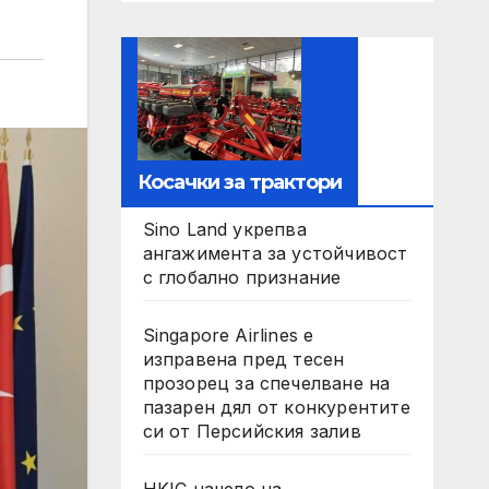
Косачки за трактори
Sino Land укрепва
ангажимента за устойчивост
с глобално признание
Singapore Airlines е
изправена пред тесен
прозорец за спечелване на
пазарен дял от конкурентите
си от Персийския залив
HKIC начело на