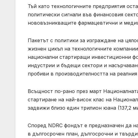
Тъй като технологичните предприятия ост
политически сигнали във финансовия сект
нововъзникващите фармацевтични и медиц
Пакетът с политики за изграждане на цяло
жизнен цикъл на технологичните компании
национални стартиращи инвестиционни фон
индустрии и бъдещи сектори и насърчаван
пробиви в производителността на реалния 
Всъщност по-рано през март Националната
стартиране на най-висок клас на Национа
задвижи близо един трилион юана (137,2 м
Според NDRC фондът е предназначен да на
в дългосрочен план, дългосрочни и твърди