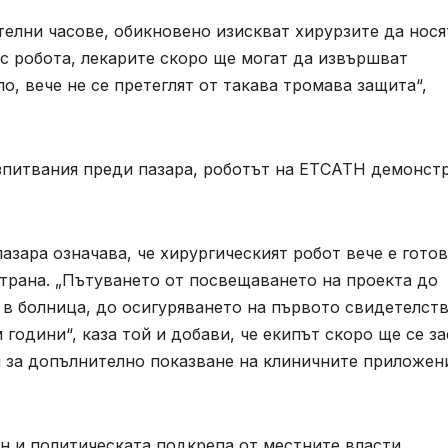
лни часове, обикновено изискват хирурзите да нося
с робота, лекарите скоро ще могат да извършват
, вече не се претеглят от такава тромава защита“,
зпитвания преди пазара, роботът на ETCATH демонст
пазара означава, че хирургическият робот вече е готов
трана. „Пътуването от посвещаването на проекта до
в болница, до осигуряването на първото свидетелств
 години“, каза той и добави, че екипът скоро ще се з
 за допълнително показване на клиничните приложен
н и политическата подкрепа от местните власти