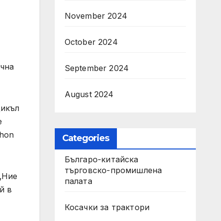
November 2024
October 2024
очна
September 2024
August 2024
цикъл
е
thon
Categories
Българо-китайска
търговско-промишлена
„Ние
палата
й в
Косачки за трактори