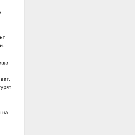
е
ът
и.
аща
ват.
гурят
 на