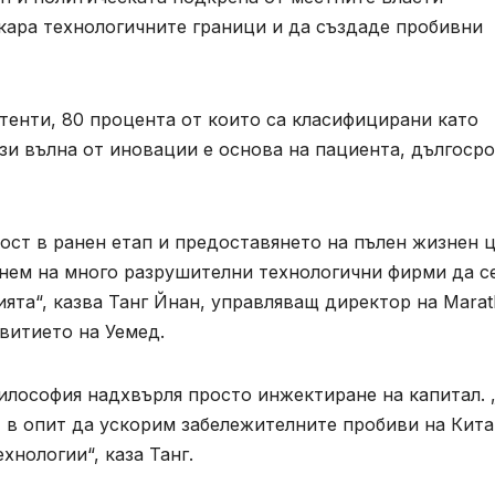
кара технологичните граници и да създаде пробивни
тенти, 80 процента от които са класифицирани като
зи вълна от иновации е основа на пациента, дългоср
ост в ранен етап и предоставянето на пълен жизнен 
гнем на много разрушителни технологични фирми да с
ията“, казва Танг Йнан, управляващ директор на Mara
звитието на Уемед.
илософия надхвърля просто инжектиране на капитал. 
, в опит да ускорим забележителните пробиви на Кита
нологии“, каза Танг.