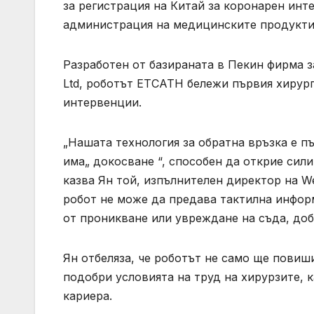
за регистрация на Китай за коронарен ин
администрация на медицинските продукти
Разработен от базираната в Пекин фирма 
Ltd, роботът ETCATH бележи първия хирур
интервенции.
„Нашата технология за обратна връзка е пъ
има„ докосване “, способен да открие сили
казва Ян той, изпълнителен директор на We
робот не може да предава тактилна инфор
от проникване или увреждане на съда, доб
Ян отбеляза, че роботът не само ще повиш
подобри условията на труд на хирурзите, 
кариера.