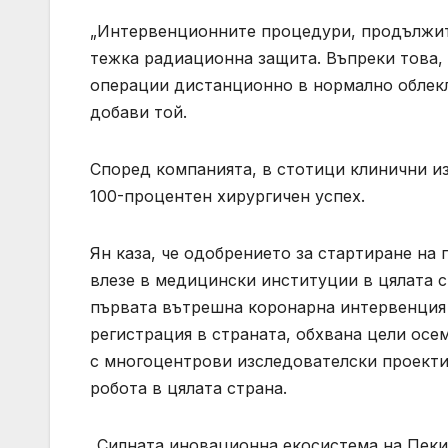
„Интервенционните процедури, продължите
тежка радиационна защита. Въпреки това, 
операции дистанционно в нормално облекло
добави той.
Според компанията, в стотици клинични и
100-процентен хирургичен успех.
Ян каза, че одобрението за стартиране на 
влезе в медицински институции в цялата с
първата вътрешна коронарна интервенция 
регистрация в страната, обхвана цели осем
с многоцентрови изследователски проекти
робота в цялата страна.
„Силната иновационна екосистема на Пеки