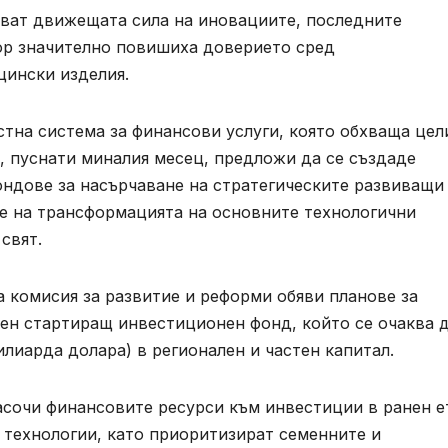
ават движещата сила на иновациите, последните
ор значително повишиха доверието сред
ински изделия.
стна система за финансови услуги, която обхваща цел
, пуснати миналия месец, предложи да се създаде
дове за насърчаване на стратегическите развиващи
е на трансформацията на основните технологични
свят.
 комисия за развитие и реформи обяви планове за
лен стартиращ инвестиционен фонд, който се очаква 
илиарда долара) в регионален и частен капитал.
сочи финансовите ресурси към инвестиции в ранен е
 технологии, като приоритизират семенните и