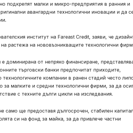
о подкрепят малки и микро-предприятия в ранния и
оригинални авангардни технологични иновации и да с
ии.
ателския институт на Fareast Credit, заяви, че дизайн
 на растежа на нововъзникващите технологични фирм
й е доминирана от непряко финансиране, представляв
онните търговски банки предпочитат приходите,
о технологичните компании в ранен стадий често липс
о за малките и средни технологични фирми, за да оси
тствие с техните дълги цикли на изследвания.
е само ще предоставя дългосрочен, стабилен капитал
лята си на фонд за майка, за да привлече частни