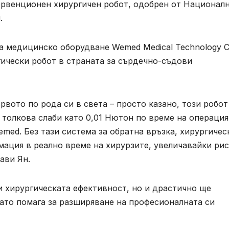
тервенционен хирургичен робот, одобрен от Национал
.
за медицинско оборудване Wemed Medical Technology 
гически робот в страната за сърдечно-съдови
рвото по рода си в света – просто казано, този робот
 толкова слаби като 0,01 Нютон по време на операция
med. Без тази система за обратна връзка, хирургичес
мация в реално време на хирурзите, увеличавайки ри
ави Ян.
и хирургическата ефективност, но и драстично ще
като помага за разширяване на професионалната си