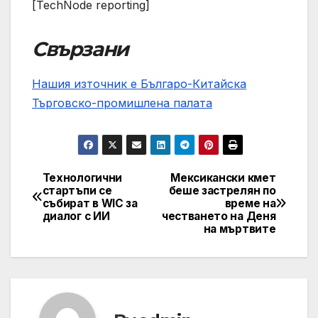
[TechNode reporting]
Свързани
Нашия източник е Българо-Китайска
Търговско-промишлена палaта
Технологични
Мексикански кмет
Post
стартъпи се
беше застрелян по
събират в WIC за
време на
navigation
диалог с ИИ
честването на Деня
на мъртвите