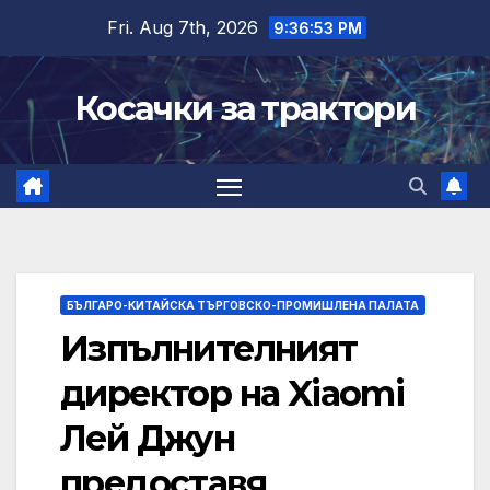
Skip
Fri. Aug 7th, 2026
9:36:54 PM
to
content
Косачки за трактори
БЪЛГАРО-КИТАЙСКА ТЪРГОВСКО-ПРОМИШЛЕНА ПАЛАТА
Изпълнителният
директор на Xiaomi
Лей Джун
предоставя