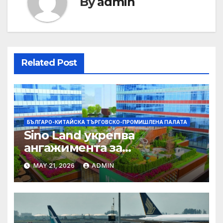
By
admin
Related Post
БЪЛГАРО-КИТАЙСКА ТЪРГОВСКО-ПРОМИШЛЕНА ПАЛАТА
Sino Land укрепва
ангажимента за
устойчивост с глобално
MAY 21, 2026
ADMIN
признание