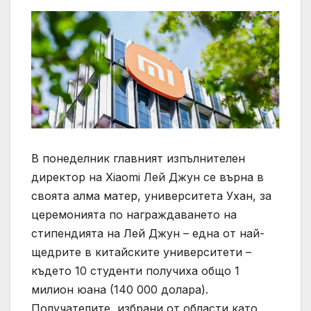
В понеделник главният изпълнителен
директор на Xiaomi Лей Джун се върна в
своята алма матер, университета Ухан, за
церемонията по награждаването на
стипендията на Лей Джун – една от най-
щедрите в китайските университети –
където 10 студенти получиха общо 1
милион юана (140 000 долара).
Получателите, избрани от области като