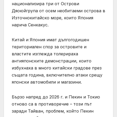
национализира три от Острови
Дяоюйгрупа от осем необитаеми острова в
Източнокитайско море, които Япония
нарича Сенкакус.
Китай и Япония имат дългогодишен
териториален спор за островите и
властите изглежда толерираха
антияпонските демонстрации, които
избухнаха в много китайски градове през
същата година, включително атаки срещу
японски автомобили и магазини.
Бързо напред до 2026 г. и Пекин и Токио
отново са в противоречие – този път
заради Тайван, проблем, който Пекин