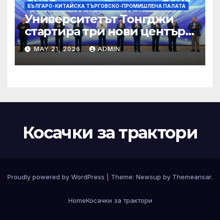
БЪЛГАРО-КИТАЙСКА ТЪРГОВСКО-ПРОМИШЛЕНА ПАЛАТА
Университетът Тонгджи
стартира три нови центъра
за обучение
MAY 21, 2026
ADMIN
Косачки за трактори
Proudly powered by WordPress
|
Theme:
Newsup
by
Themeansar
.
Home
Косачки за трактори