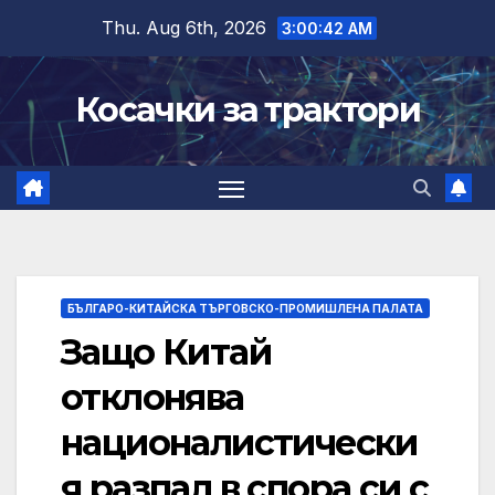
Skip
Thu. Aug 6th, 2026
3:00:43 AM
to
content
Косачки за трактори
БЪЛГАРО-КИТАЙСКА ТЪРГОВСКО-ПРОМИШЛЕНА ПАЛАТА
Защо Китай
отклонява
националистически
я разпал в спора си с