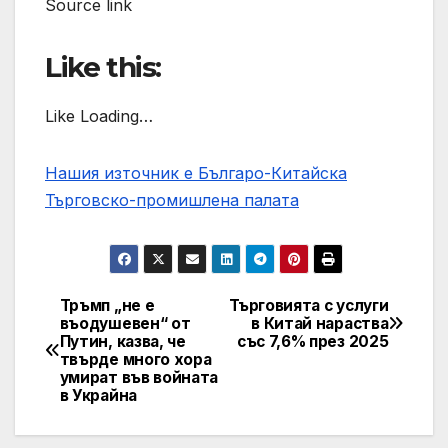
Source link
Like this:
Like Loading…
Нашия източник е Българо-Китайска
Търговско-промишлена палaта
Тръмп „не е
Търговията с услуги
Post
въодушевен“ от
в Китай нараства
Путин, казва, че
със 7,6% през 2025
navigation
твърде много хора
умират във войната
в Украйна