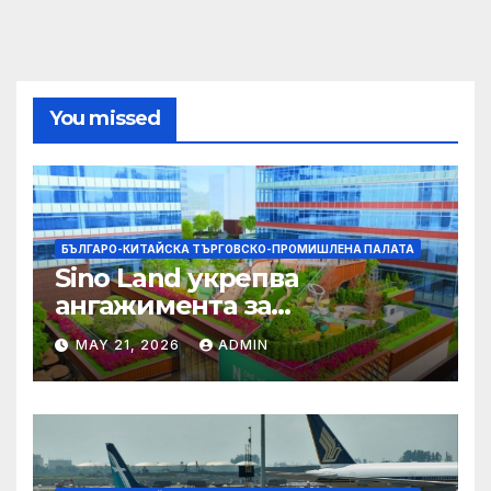
You missed
БЪЛГАРО-КИТАЙСКА ТЪРГОВСКО-ПРОМИШЛЕНА ПАЛАТА
Sino Land укрепва
ангажимента за
устойчивост с глобално
MAY 21, 2026
ADMIN
признание