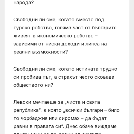
народа?
Свободни ли сме, когато вместо под
турско робство, голяма част от българите
живеят в икономическо робство –
зависими от ниски доходи и липса на
реални възможности?
Свободни ли сме, когато истината трудно
си пробива път, а страхът често сковава
обществото ни?
Левски мечтаеше за „чиста и свята
република“, в която „всички българи – било
то чорбаджия или сиромах – да бъдат
равни в правата си“. Днес обаче виждаме