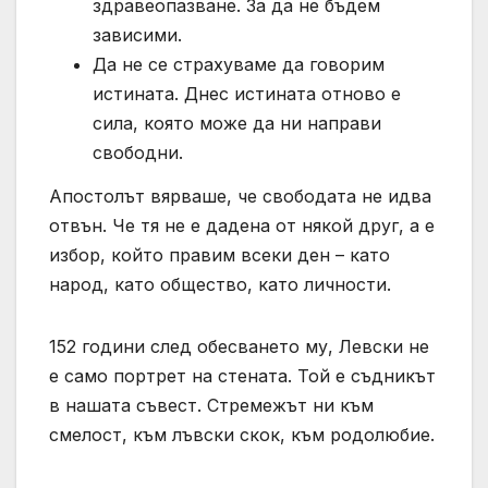
здравеопазване. За да не бъдем
зависими.
Да не се страхуваме да говорим
истината. Днес истината отново е
сила, която може да ни направи
свободни.
Апостолът вярваше, че свободата не идва
отвън. Че тя не е дадена от някой друг, а е
избор, който правим всеки ден – като
народ, като общество, като личности.
152 години след обесването му, Левски не
е само портрет на стената. Той е съдникът
в нашата съвест. Стремежът ни към
смелост, към лъвски скок, към родолюбие.