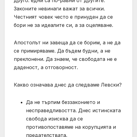
друго: едни са по-равни от другите.
Законите невинаги важат за всички.
Честният човек често е принуден да се
бори не за идеалите си, а за оцеляване.
Апостолът ни завеща да се борим, а не да
се примиряваме. Да бъдем будни, а не
преклонени. Да знаем, че свободата не е
даденост, а отговорност.
Какво означава днес да следваме Левски?
Да не търпим беззаконието и
несправедливостта. Днес истинската
свобода изисква да се
противопоставяме на корупцията и
предателствата.