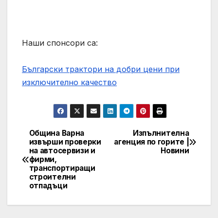
Наши спонсори са:
Български трактори на добри цени при
изключително качество
Община Варна
Изпълнителна
Post
извърши проверки
агенция по горите |
на автосервизи и
Новини
navigation
фирми,
транспортиращи
строителни
отпадъци