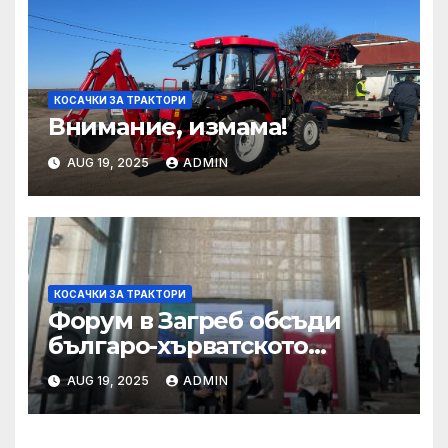
КОСАЧКИ ЗА ТРАКТОРИ
Внимание, измама!
AUG 19, 2025
ADMIN
КОСАЧКИ ЗА ТРАКТОРИ
Форум в Загреб обсъди
българо-хърватското
сътрудничество
AUG 19, 2025
ADMIN