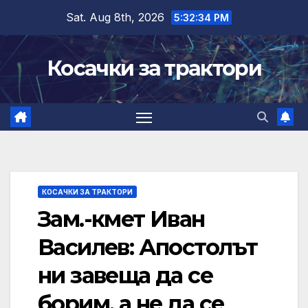
Skip
Sat. Aug 8th, 2026
5:32:35 PM
to
content
Косачки за трактори
КОСАЧКИ ЗА ТРАКТОРИ
Зам.-кмет Иван
Василев: Апостолът
ни завеща да се
борим, а не да се