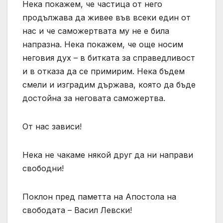
Нека покажем, че частица от него
продължава да живее във всеки един от
нас и че саможертвата му не е била
напразна. Нека покажем, че още носим
неговия дух – в битката за справедливост
и в отказа да се примирим. Нека бъдем
смели и изградим държава, която да бъде
достойна за неговата саможертва.
От нас зависи!
Нека не чакаме някой друг да ни направи
свободни!
Поклон пред паметта на Апостола на
свободата – Васил Левски!