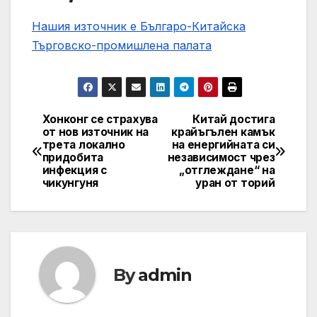
Нашия източник е Българо-Китайска
Търговско-промишлена палaта
Хонконг се страхува
Китай достига
Post
от нов източник на
крайъгълен камък
трета локално
на енергийната си
navigation
придобита
независимост чрез
инфекция с
„отглеждане“ на
чикунгуня
уран от торий
By
admin