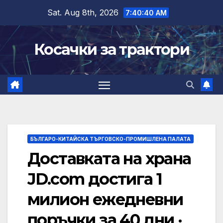
Skip
Sat. Aug 8th, 2026
7:40:41 AM
to
content
Косачки за трактори
БЪЛГАРО-КИТАЙСКА ТЪРГОВСКО-ПРОМИШЛЕНА ПАЛАТА
Доставката на храна
JD.com достига 1
милион ежедневни
поръчки за 40 дни ·