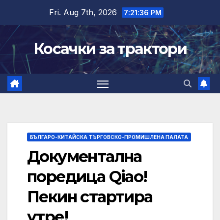
Skip
Fri. Aug 7th, 2026
7:21:37 PM
to
content
Косачки за трактори
БЪЛГАРО-КИТАЙСКА ТЪРГОВСКО-ПРОМИШЛЕНА ПАЛАТА
Документална
поредица Qiao!
Пекин стартира
утре!