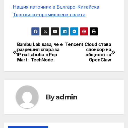
Нашия източник е Българо-Китайска
Търговско-промишлена палaта
Bambu Lab каза, че е
Tencent Cloud става
Post
разрешил спора за
спонсор на
IP на Labubu с Pop
общността
navigation
Mart · TechNode
OpenClaw
By
admin