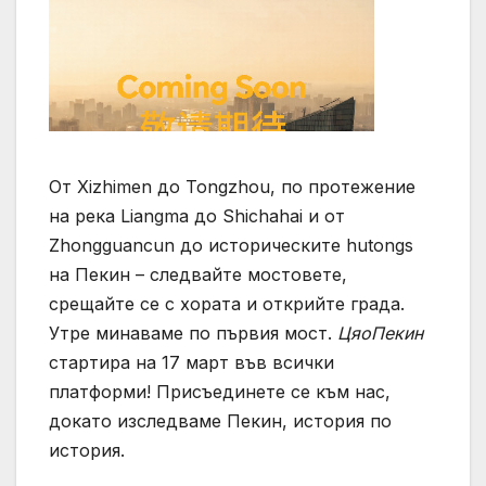
От Xizhimen до Tongzhou, по протежение
на река Liangma до Shichahai и от
Zhongguancun до историческите hutongs
на Пекин – следвайте мостовете,
срещайте се с хората и открийте града.
Утре минаваме по първия мост.
ЦяоПекин
стартира на 17 март във всички
платформи! Присъединете се към нас,
докато изследваме Пекин, история по
история.