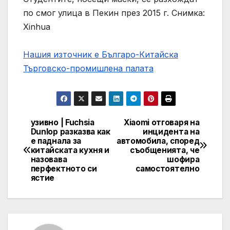
по смог улица в Пекин през 2015 г. Снимка:
Xinhua
Нашия източник е Българо-Китайска
Търговско-промишлена палaта
узивно | Fuchsia
Xiaomi отговаря на
Post
Dunlop разказва как
инцидента на
е паднала за
автомобила, според
navigation
китайската кухня и
съобщенията, че
назовава
шофира
перфектното си
самостоятелно
ястие