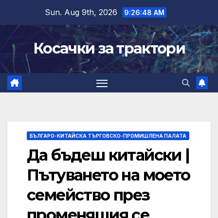
Skip
Sun. Aug 9th, 2026
9:26:49 AM
to
content
Косачки за трактори
БЪЛГАРО-КИТАЙСКА ТЪРГОВСКО-ПРОМИШЛЕНА ПАЛАТА
Да бъдеш китайски |
Пътуването на моето
семейство през
променящия се