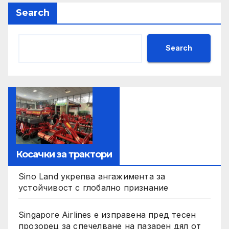
Search
Search
Косачки за трактори
Sino Land укрепва ангажимента за
устойчивост с глобално признание
Singapore Airlines е изправена пред тесен
прозорец за спечелване на пазарен дял от