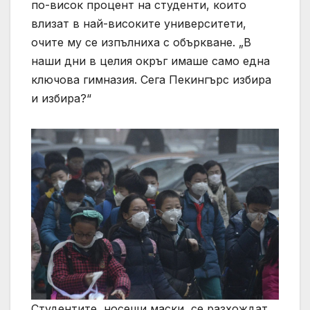
по-висок процент на студенти, които
влизат в най-високите университети,
очите му се изпълниха с объркване. „В
наши дни в целия окръг имаше само една
ключова гимназия. Сега Пекингърс избира
и избира?“
Студентите, носещи маски, се разхождат