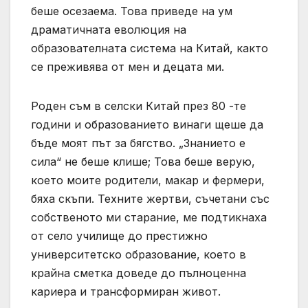
беше осезаема. Това приведе на ум
драматичната еволюция на
образователната система на Китай, както
се преживява от мен и децата ми.
Роден съм в селски Китай през 80 -те
години и образованието винаги щеше да
бъде моят път за бягство. „Знанието е
сила“ не беше клише; Това беше верую,
което моите родители, макар и фермери,
бяха скъпи. Техните жертви, съчетани със
собственото ми старание, ме подтикнаха
от село училище до престижно
университетско образование, което в
крайна сметка доведе до пълноценна
кариера и трансформиран живот.