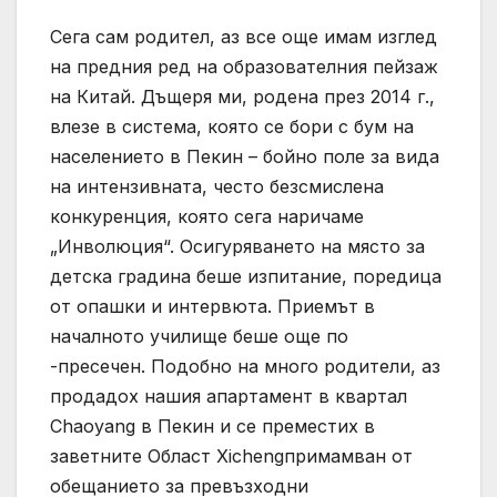
Сега сам родител, аз все още имам изглед
на предния ред на образователния пейзаж
на Китай. Дъщеря ми, родена през 2014 г.,
влезе в система, която се бори с бум на
населението в Пекин – бойно поле за вида
на интензивната, често безсмислена
конкуренция, която сега наричаме
„Инволюция“. Осигуряването на място за
детска градина беше изпитание, поредица
от опашки и интервюта. Приемът в
началното училище беше още по
-пресечен. Подобно на много родители, аз
продадох нашия апартамент в квартал
Chaoyang в Пекин и се преместих в
заветните Област Xichengпримамван от
обещанието за превъзходни