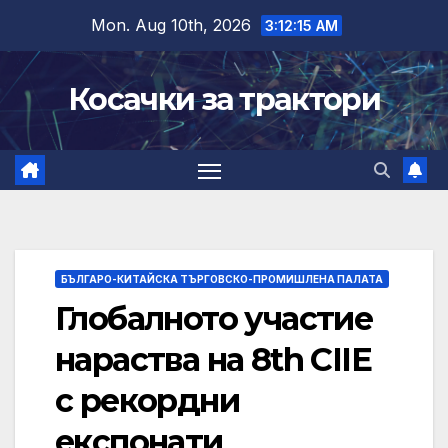
Skip
Mon. Aug 10th, 2026
3:12:16 AM
to
content
Косачки за трактори
БЪЛГАРО-КИТАЙСКА ТЪРГОВСКО-ПРОМИШЛЕНА ПАЛАТА
Глобалното участие
нараства на 8th CIIE
с рекордни
експонати