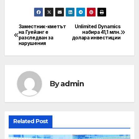
Заместник-кметът
Unlimited Dynamics
Post
на Гуейанг е
набира 41,1 млн.
разследван за
долара инвестиции
navigation
нарушения
By
admin
Related Post