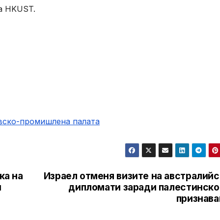
а HKUST.
овско-промишлена палaта
ка на
Израел отменя визите на австралийс
й
дипломати заради палестинско
признава