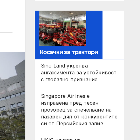
Косачки за трактори
Sino Land укрепва
ангажимента за устойчивост
с глобално признание
Singapore Airlines е
изправена пред тесен
прозорец за спечелване на
пазарен дял от конкурентите
си от Персийския залив
HKIC начело на