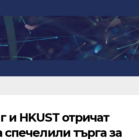
г и HKUST отричат
а спечелили търга за