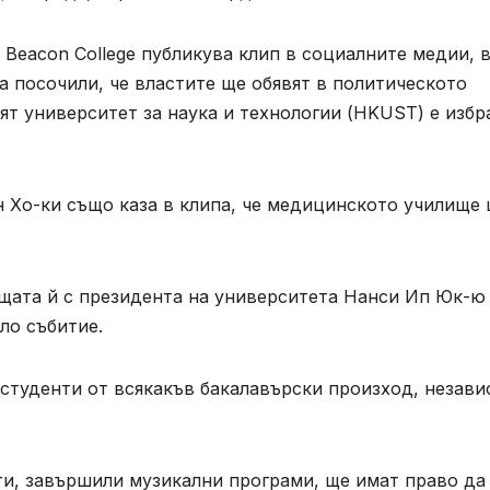
 Beacon College публикува клип в социалните медии, 
а посочили, че властите ще обявят в политическото
ят университет за наука и технологии (HKUST) е избр
н Хо-ки също каза в клипа, че медицинското училище
щата й с президента на университета Нанси Ип Юк-ю
ло събитие.
 студенти от всякакъв бакалавърски произход, незав
нти, завършили музикални програми, ще имат право да