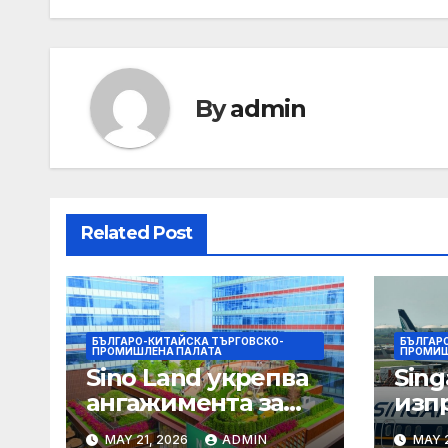
By
admin
Related Post
БЪЛГАРО-КИТАЙСКА ТЪРГОВСКО-
БЪЛГАР
ПРОМИШЛЕНА ПАЛАТА
ПРОМИШ
Sino Land укрепва
Sing
ангажимента за
изп
устойчивост с
тесе
MAY 21, 2026
ADMIN
MAY 2