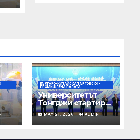
+
О-
БЪЛГАРО-КИТАЙСКА ТЪРГОВСКО-
ПРОМИШЛЕНА ПАЛАТА
Университетът
Тонгджи стартира
я на
три нови центъра
N
MAY 21, 2026
ADMIN
за обучение
+