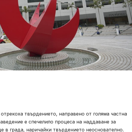
 отрекоха твърдението, направено от голяма частна
заведение е спечелило процеса на наддаване за
е в града, наричайки твърдението неоснователно.