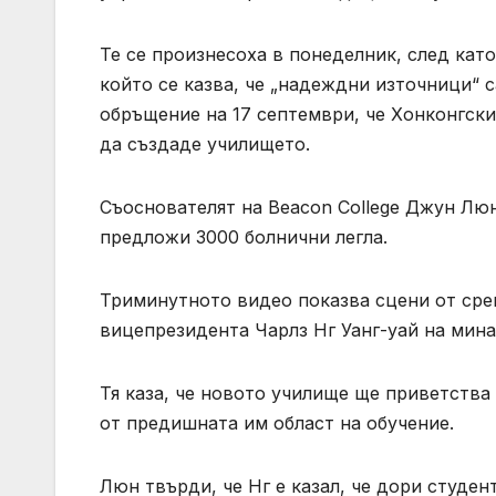
Те се произнесоха в понеделник, след като
който се казва, че „надеждни източници“ с
обръщение на 17 септември, че Хонконгски
да създаде училището.
Съоснователят на Beacon College Джун Лю
предложи 3000 болнични легла.
Триминутното видео показва сцени от сре
вицепрезидента Чарлз Нг Уанг-уай на мина
Тя каза, че новото училище ще приветства
от предишната им област на обучение.
Люн твърди, че Нг е казал, че дори студе