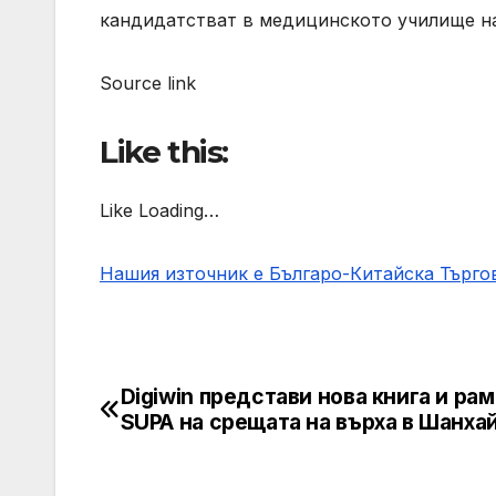
кандидатстват в медицинското училище н
Source link
Like this:
Like Loading…
Нашия източник е Българо-Китайска Търг
Digiwin представи нова книга и рам
Post
SUPA на срещата на върха в Шанха
navigation