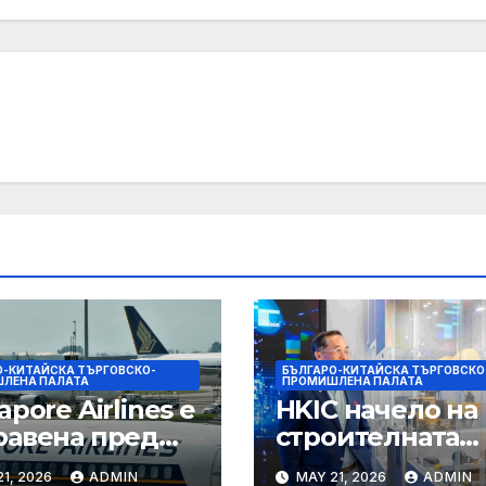
О-КИТАЙСКА ТЪРГОВСКО-
БЪЛГАРО-КИТАЙСКА ТЪРГОВСКО
ЛЕНА ПАЛАТА
ПРОМИШЛЕНА ПАЛАТА
apore Airlines е
HKIC начело на
равена пред
строителната
н прозорец за
трансформация
1, 2026
ADMIN
MAY 21, 2026
ADMIN