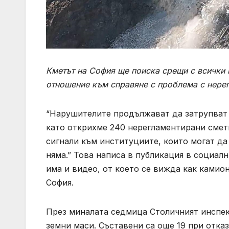
Кметът на София ще поиска срещи с всички 
отношение към справяне с проблема с нере
“Нарушителите продължават да затрупват 
като открихме 240 нерегламентирани смет
сигнали към институциите, които могат да 
няма.” Това написа в публикация в социал
има и видео, от което се вижда как ками
София.
През миналата седмица Столичният инспек
земни маси. Съставени са още 19 при отка