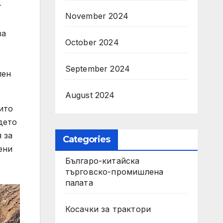
т
November 2024
за
October 2024
September 2024
лен
August 2024
ито
дето
 за
Categories
ени
Българо-китайска
търговско-промишлена
палата
Косачки за трактори