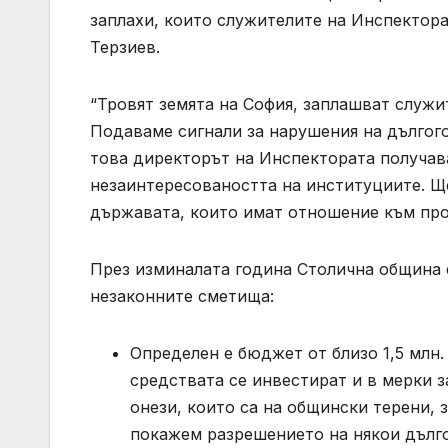
заплахи, които служителите на Инспектора
Терзиев.
“Тровят земята на София, заплашват служит
Подаваме сигнали за нарушения на дългог
това директорът на Инспектората получава
незаинтересоваността на институциите. Щ
държавата, които имат отношение към проб
През изминалата година Столична община 
незаконните сметища:
Определен е бюджет от близо 1,5 млн.
средствата се инвестират и в мерки 
онези, които са на общински терени, 
покажем разрешението на някои дълг