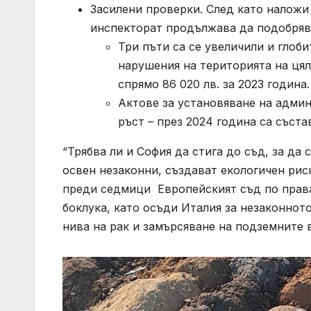
Засилени проверки. След като наложи
инспекторат продължава да подобрява
Три пъти са се увеличили и глоб
нарушения на територията на цяла
спрямо 86 020 лв. за 2023 година.
Актове за установяване на адми
ръст – през 2024 година са съста
“Трябва ли и София да стига до съд, за да
освен незаконни, създават екологичен рис
преди седмици Европейският съд по права
боклука, като осъди Италия за незаконнот
нива на рак и замърсяване на подземните во