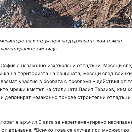
министерства и структури на държавата, които имат
гламентираните сметища
София с незаконно изхвърлени отпадъци. Месеци сле
ища на територията на общината, месеци след всички
вземат участие в борбата с проблема – действия от т
ните мрежи кметът на столицата Васил Терзиев, към к
они депонират незаконно тонове строителни отпадъци
торат е връчил 9 акта за нерегламентирано насипван
з от връчване. “Всичко това се случва при множество