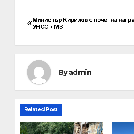
Министър Кирилов с почетна награ
Post
УНСС • МЗ
navigation
By
admin
Related Post