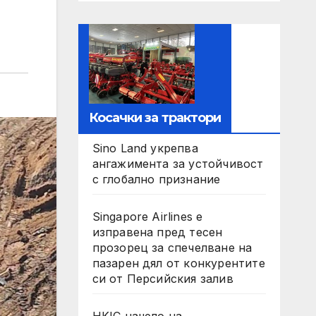
Косачки за трактори
Sino Land укрепва
ангажимента за устойчивост
с глобално признание
Singapore Airlines е
изправена пред тесен
прозорец за спечелване на
пазарен дял от конкурентите
си от Персийския залив
HKIC начело на