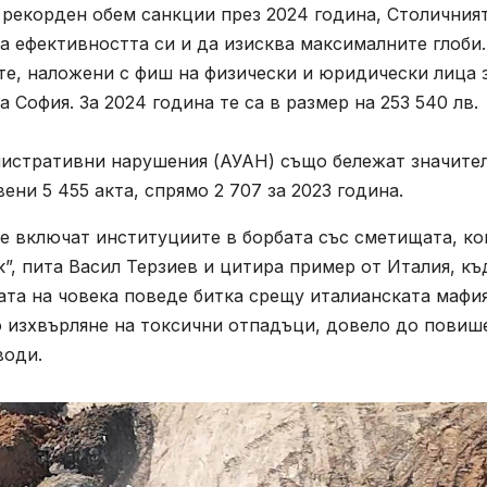
 рекорден обем санкции през 2024 година, Столичния
 ефективността си и да изисква максималните глоби.
ите, наложени с фиш на физически и юридически лица 
 София. За 2024 година те са в размер на 253 540 лв.
нистративни нарушения (АУАН) също бележат значите
вени 5 455 акта, спрямо 2 707 за 2023 година.
 се включат институциите в борбата със сметищата, ко
к”, пита Васил Терзиев и цитира пример от Италия, къ
та на човека поведе битка срещу италианската мафия
о изхвърляне на токсични отпадъци, довело до повиш
ди.​​