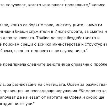
та получават, когато извършват проверките,” написа
ели, които се борят с това, институциите – няма ги.
одишни бивши служители в Инспектората, за сметка н
 дело за клевета. Трябва да спре бездействието и
е поискам срещи с всички министерства и структури 
лема, след като досега не се случва нищо.”
е предприела следните действия за справяне с пробл
 лв. за разчистване на сметищата. Освен за разчистван
за превенция на последващи нарушения. “Камара по к
започват да изчезват от картата на София и скоро ще
огодишни казуси.”